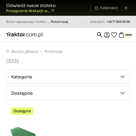
Odwiedź nasze stoisko
Kalendarz
Pożegnanie Wakacji w...
Salon wystawowy
Traktor.com.pl
Pokaż trasę
Zadzwoń
+48 17 858 58 58
Strona główna
Promocje
(323)
Kategoria
Dostępne
Dostępne