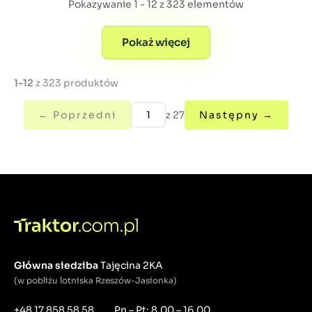
Pokazywanie 1 - 12 z 323 elementów
Pokaż więcej
1-12
z 323 produktów
← Poprzedni
z 27
Następny →
Główna siedziba
Tajęcina 2KA
(w pobliżu lotniska Rzeszów-Jasionka)
+48 17 858 58 58
Pn – Pt: 8.00 – 16.00