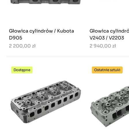
Głowica cylindrów / Kubota
Głowica cylindr
D905
V2403 / V2203
2 200,00 zł
2 940,00 zł
Dostępne
Ostatnie sztuki