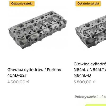
Ostatnie sztuki
Ostatnie sztuki
Głowica cylindró
Głowica cylindrów / Perkins
N844L / N844LT 
404D-22T
N844L-D
4 500,00 zł
3 800,00 zł
Pokazywanie 1 - 2