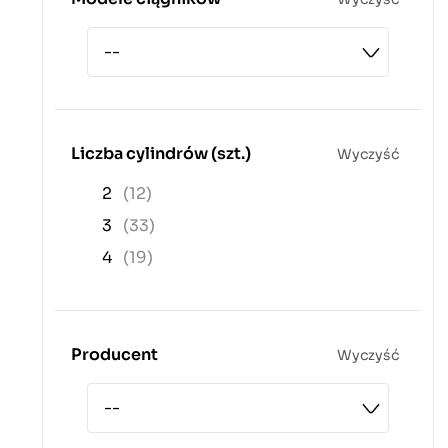
Liczba cylindrów (szt.)
Wyczyść
2
(12)
3
(33)
4
(19)
Producent
Wyczyść