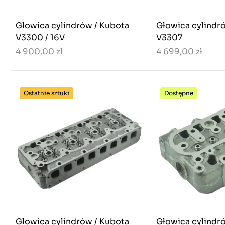
Głowica cylindrów / Kubota
Głowica cylindr
V3300 / 16V
V3307
4 900,00 zł
4 699,00 zł
Ostatnie sztuki
Dostępne
Głowica cylindrów / Kubota
Głowica cylindr