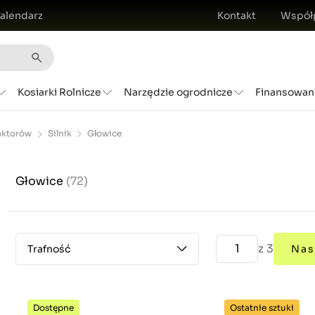
alendarz
Kontakt
Współ
Kosiarki Rolnicze
Narzędzie ogrodnicze
Finansowan
raktorów
Silnik
Głowice
Głowice
(72)
z 3
Trafność
Nas
Dostępne
Ostatnie sztuki