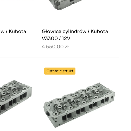
ów / Kubota
Głowica cylindrów / Kubota
V3300 / 12V
4 650,00 zł
Ostatnie sztuki