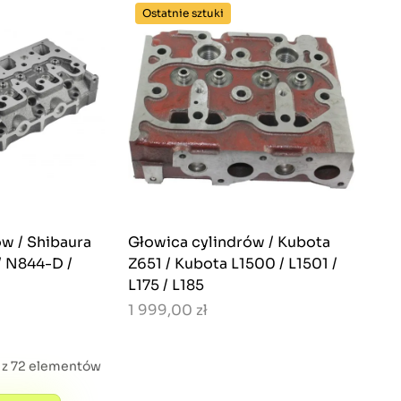
Ostatnie sztuki
w / Shibaura
Głowica cylindrów / Kubota
/ N844-D /
Z651 / Kubota L1500 / L1501 /
L175 / L185
1 999,00 zł
4 z 72 elementów