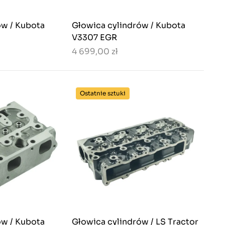
ów / Kubota
Głowica cylindrów / Kubota
V3307 EGR
4 699,00 zł
Ostatnie sztuki
ów / Kubota
Głowica cylindrów / LS Tractor