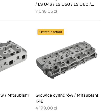
/ LS U43 / LS U50 / LS U60 /...
7 048,05 zł
Ostatnie sztuki
w / Mitsubishi
Głowica cylindrów / Mitsubishi
K4E
4 199,00 zł