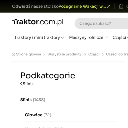
Odwiedź nasze stoisko
Pożegnanie Wakacji w...
K
Traktory i mini traktory
Maszyny rolnicze
Części
Strona główna
Wszystkie produkty
Części
Części do t
Podkategorie
Silnik
Silnik
(1438)
Głowice
(72)