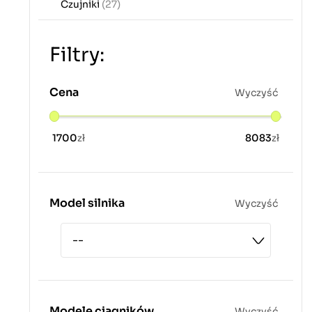
Czujniki
(27)
Filtry:
Cena
Wyczyść
1700
zł
8083
zł
Model silnika
Wyczyść
Modele ciągników
Wyczyść