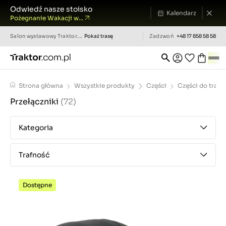
Odwiedź nasze stoisko
Kalendarz
Pożegnanie Wakacji w...
Salon wystawowy
Traktor.com.pl
Pokaż trasę
Zadzwoń
+48 17 858 58 58
Strona główna
Wszystkie produkty
Części
Części do trak
Przełączniki
(72)
Kategoria
Trafność
Dostępne