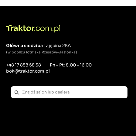
Sterowanie układami klimatyzacji i ogrzewania:
Przełączanie trybów pracy wentylatorów i
klimatyzacji.
Co to jest przycisk?
Przycisk to urządzenie, które zamyka lub otwiera
obwód elektryczny w momencie naciśnięcia.
Główna siedziba
Tajęcina 2KA
Przyciski są często chwilowe, co oznacza, że wracają
(w pobliżu lotniska Rzeszów-Jasionka)
do stanu wyjściowego po zwolnieniu nacisku.
+48 17 858 58 58
Pn – Pt: 8.00 – 16.00
Przykłady zastosowania:
bok@traktor.com.pl
Uruchamianie silnika: Przyciski start/stop.
Sygnały dźwiękowe: Klaksony i sygnały
ostrzegawcze.
Funkcje specjalne: Aktywacja funkcji roboczych,
takich jak podnoszenie osprzętu.
Co to jest włącznik?
Włącznik to urządzenie, które służy do zamykania lub
otwierania obwodu elektrycznego, utrzymując ten
stan aż do kolejnej zmiany.