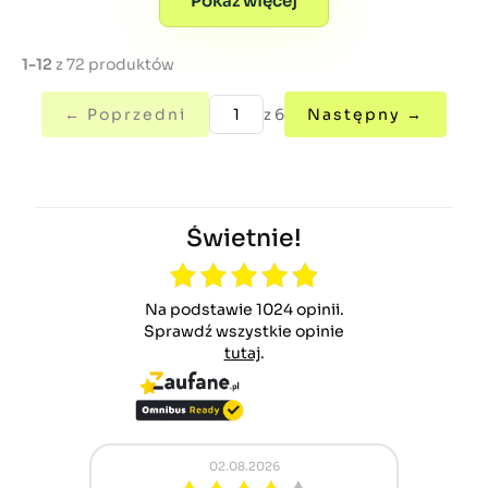
Pokaż więcej
1-12
z 72 produktów
← Poprzedni
z 6
Następny →
Świetnie!
Na podstawie 1024 opinii.
Sprawdź wszystkie opinie
tutaj
.
02.08.2026