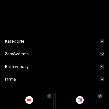
Przykłady zastosowania:
Sterowanie głównym zasilaniem: Włączniki zapłonu.
Sterowanie wycieraczkami: Włączniki nożne.
Sterowanie systemami hydraulicznymi: Włączniki
ciśnieniowe i krańcowe.
Kategorie
Zamówienia
Baza wiedzy
Firma