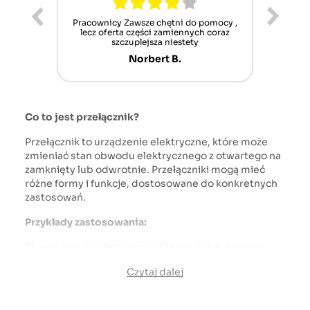
ur cet
Pracownicy Zawsze chętni do pomocy ,
Alle
nt mais
lecz oferta części zamiennych coraz
sch
n'attend
szczuplejsza niestety
Norbert B.
Co to jest przełącznik?
Przełącznik to urządzenie elektryczne, które może
zmieniać stan obwodu elektrycznego z otwartego na
zamknięty lub odwrotnie. Przełączniki mogą mieć
różne formy i funkcje, dostosowane do konkretnych
zastosowań.
Przykłady zastosowania:
Sterowanie oświetleniem: Włączanie i wyłączanie
reflektorów, świateł pozycyjnych, świateł roboczych.
Czytaj dalej
Sterowanie narzędziami i osprzętem: Włączanie i
wyłączanie pomp, podnośników, PTO (wału odbioru
mocy).