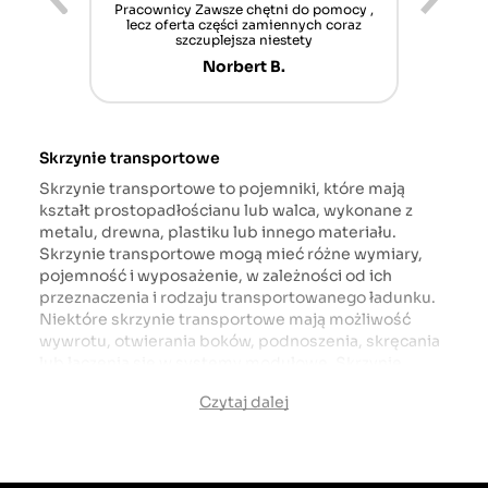
ur cet
Pracownicy Zawsze chętni do pomocy ,
Alle
nt mais
lecz oferta części zamiennych coraz
sch
n'attend
szczuplejsza niestety
Norbert B.
Skrzynie transportowe
Skrzynie transportowe to pojemniki, które mają
kształt prostopadłościanu lub walca, wykonane z
metalu, drewna, plastiku lub innego materiału.
Skrzynie transportowe mogą mieć różne wymiary,
pojemność i wyposażenie, w zależności od ich
przeznaczenia i rodzaju transportowanego ładunku.
Niektóre skrzynie transportowe mają możliwość
wywrotu, otwierania boków, podnoszenia, skręcania
lub łączenia się w systemy modułowe. Skrzynie
transportowe mogą być montowane na TUZ (tylnym
Czytaj dalej
układzie zawieszenia) ciągnika lub na ramie
ładowacza. Skrzynie transportowe służą do przewozu
takich materiałów jak: ziemia, piasek, żwir, nawóz,
zboże, siano, drewno, odpady, narzędzia, sprzęt itp.