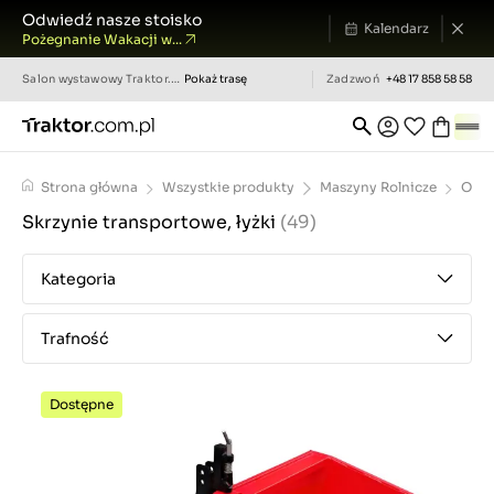
Odwiedź nasze stoisko
Kalendarz
Pożegnanie Wakacji w...
Salon wystawowy
Traktor.com.pl
Pokaż trasę
Zadzwoń
+48 17 858 58 58
Strona główna
Wszystkie produkty
Maszyny Rolnicze
Ospr
Skrzynie transportowe, łyżki
(49)
Kategoria
Trafność
Dostępne