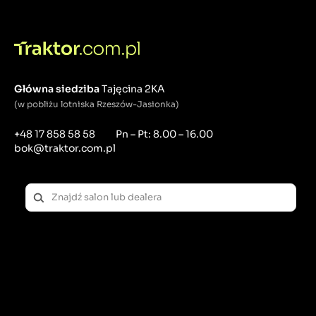
Łyżki transportowe
Łyżki transportowe to narzędzia, które mają kształt
łyżki lub łyżeczki, wykonane z metalu lub innego
twardego materiału. Łyżki transportowe mogą mieć
różne szerokości, głębokości, kształty i zęby, w
Główna siedziba
Tajęcina 2KA
zależności od ich przeznaczenia i rodzaju kopanego
lub załadowywanego materiału. Niektóre łyżki
(w pobliżu lotniska Rzeszów-Jasionka)
transportowe mają możliwość skarpowania,
podsiębiania, trapezowania, chwytania, przechylania
+48 17 858 58 58
Pn – Pt: 8.00 – 16.00
lub zmiany kąta nachylenia. Łyżki transportowe mogą
bok@traktor.com.pl
być montowane na ramieniu koparki, ładowarki,
koparko-ładowarki lub innego pojazdu kopiącego lub
załadowczego. Łyżki transportowe służą do kopania i
załadunku takich materiałów jak: ziemia, piasek, żwir,
kamienie, beton, asfalt, śnieg, lód, odpady, ziemniaki,
buraki, zboże itp.