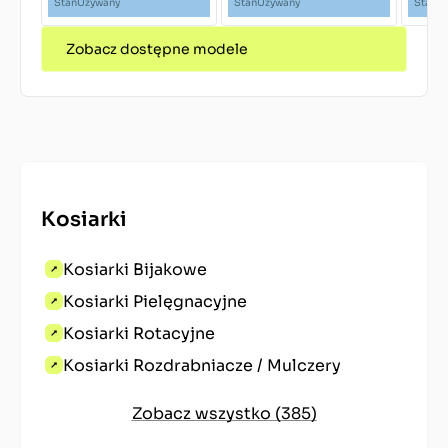
Stan
Używany
Stan
Używany
Stan
U
Zobacz dostępne modele
Kosiarki
Kosiarki Bijakowe
Kosiarki Pielęgnacyjne
Kosiarki Rotacyjne
Kosiarki Rozdrabniacze / Mulczery
Zobacz wszystko (385)