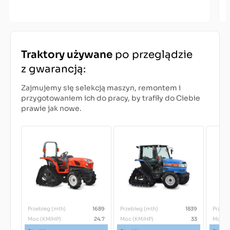
Traktory używane
po przeglądzie
z gwarancją:
Zajmujemy się selekcją maszyn, remontem i
przygotowaniem ich do pracy, by trafiły do Ciebie
prawie jak nowe.
Przebieg (mth)
1689
Przebieg (mth)
1839
Przebi
Moc (KM/HP)
24.7
Moc (KM/HP)
33
Moc (