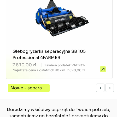
Glebogryzarka separacyjna SB 105
Professional 4FARMER
7 890,00 zł
Zawiera podatek VAT 23%
Najniższa cena z ostatnich 30 dni: 7 890,00 zł
Nowe - separacyjne
chevron_left
chevron_right
Doradzimy właściwy osprzęt do Twoich potrzeb,
zamontujemy go bezpłatnie i przygotujemy do