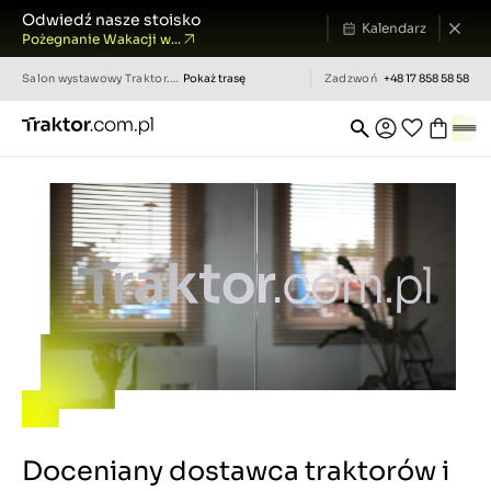
Odwiedź nasze stoisko
Kalendarz
Pożegnanie Wakacji w...
Salon wystawowy
Traktor.com.pl
Pokaż trasę
Zadzwoń
+48 17 858 58 58
Doceniany dostawca traktorów i