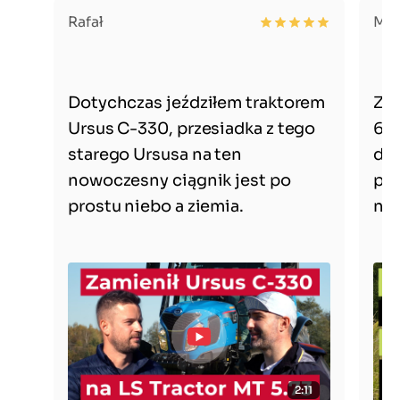
Rafał
Mac
Dotychczas jeździłem traktorem
Zak
Ursus C-330, przesiadka z tego
616
starego Ursusa na ten
dzi
nowoczesny ciągnik jest po
por
prostu niebo a ziemia.
ni
2:11