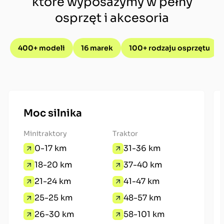
które wyposażymy w pełny
osprzęt i akcesoria
400+ modeli
16 marek
100+ rodzaju osprzętu
Moc silnika
Minitraktory
Traktor
0-17 km
31-36 km
18-20 km
37-40 km
21-24 km
41-47 km
25-25 km
48-57 km
26-30 km
58-101 km