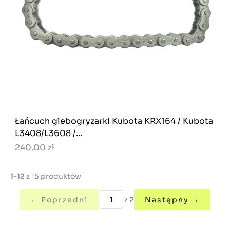
Łańcuch glebogryzarki Kubota KRX164 / Kubota
L3408/L3608 /...
240,00 zł
1-12
z 15 produktów
← Poprzedni
z 2
Następny →