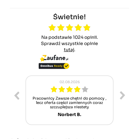
Świetnie!
Na podstawie 1024 opinii.
Sprawdź wszystkie opinie
tutaj
.
02.08.2026
ur cet
Pracownicy Zawsze chętni do pomocy ,
Alle
nt mais
lecz oferta części zamiennych coraz
sch
n'attend
szczuplejsza niestety
Norbert B.