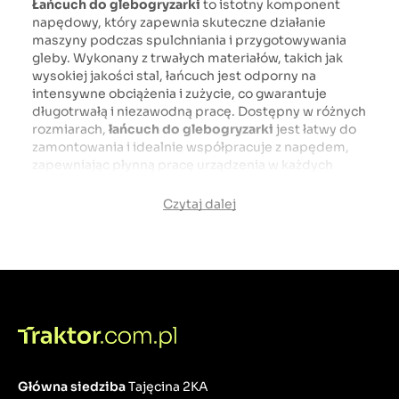
Łańcuch do glebogryzarki
to istotny komponent
napędowy, który zapewnia skuteczne działanie
maszyny podczas spulchniania i przygotowywania
gleby. Wykonany z trwałych materiałów, takich jak
wysokiej jakości stal, łańcuch jest odporny na
intensywne obciążenia i zużycie, co gwarantuje
długotrwałą i niezawodną pracę. Dostępny w różnych
rozmiarach,
łańcuch do glebogryzarki
jest łatwy do
zamontowania i idealnie współpracuje z napędem,
zapewniając płynną pracę urządzenia w każdych
warunkach terenowych. Niezależnie od tego, czy
uprawiasz ziemię na małą, czy dużą skalę, łańcuch ten
Czytaj dalej
zapewnia maksymalną wydajność Twojej
glebogryzarki
.
Główna siedziba
Tajęcina 2KA