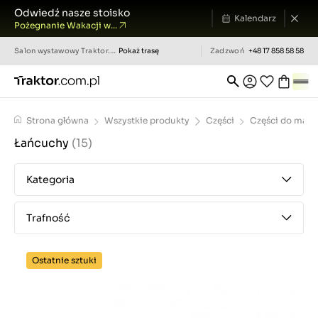
Odwiedź nasze stoisko
Kalendarz
Pożegnanie Wakacji w...
Salon wystawowy
Traktor.com.pl
Pokaż trasę
Zadzwoń
+48 17 858 58 58
Strona główna
Wszystkie produkty
Części
Części do masz
Łańcuchy
(15)
Kategoria
Trafność
Ostatnie sztuki