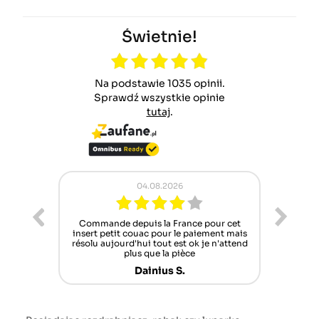
Świetnie!
Na podstawie 1035 opinii.
Sprawdź wszystkie opinie
tutaj
.
02.08.2026
nce pour cet
Pracownicy Zawsze chętni do pomocy ,
e paiement mais
lecz oferta części zamiennych coraz
t ok je n'attend
szczuplejsza niestety
èce
Norbert B.
.