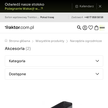
Odwiedź nasze stoisko
Kalendarz
Pożegnanie Wakacji w...
Salon wystawowy
Traktor.com.pl
Pokaż trasę
Zadzwoń
+48 17 858 58 58
Strona główna
Wszystkie produkty
Narzędzia ogrodnicze
Akcesoria
(2)
Kategoria
Dostępne