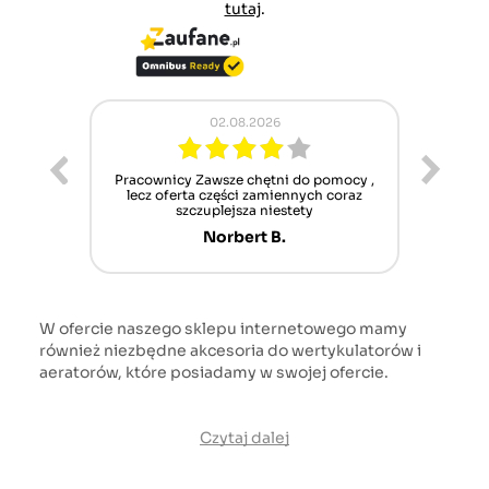
tutaj
.
02.08.2026
ur cet
Pracownicy Zawsze chętni do pomocy ,
Alle
nt mais
lecz oferta części zamiennych coraz
sch
n'attend
szczuplejsza niestety
Norbert B.
W ofercie naszego sklepu internetowego mamy
również niezbędne akcesoria do wertykulatorów i
aeratorów, które posiadamy w swojej ofercie.
Czytaj dalej