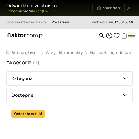
Odwiedź nasze stoisko
Kalendarz
Pożegnanie Wakacji w...
Salon wystawowy
Traktor.com.pl
Pokaż trasę
Zadzwoń
+48 17 858 58 58
Strona główna
Wszystkie produkty
Narzędzia ogrodnicze
Akcesoria
(7)
Kategoria
Dostępne
Ostatnie sztuki