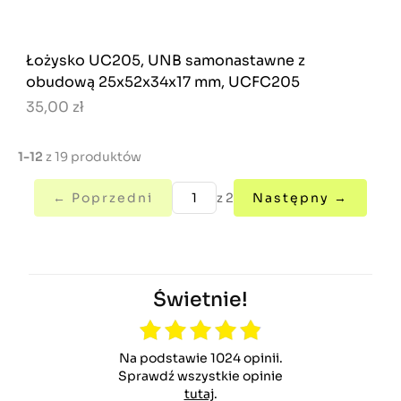
Łożysko UC205, UNB samonastawne z
obudową 25x52x34x17 mm, UCFC205
35,00 zł
1-12
z 19 produktów
← Poprzedni
z 2
Następny →
Świetnie!
Na podstawie 1024 opinii.
Sprawdź wszystkie opinie
tutaj
.