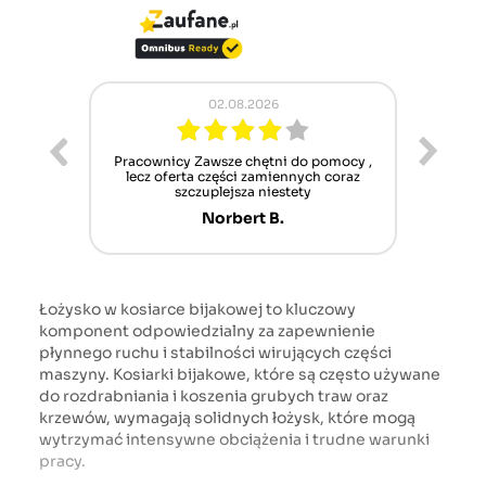
02.08.2026
ur cet
Pracownicy Zawsze chętni do pomocy ,
Alle
nt mais
lecz oferta części zamiennych coraz
sch
n'attend
szczuplejsza niestety
Norbert B.
Łożysko w kosiarce bijakowej to kluczowy
komponent odpowiedzialny za zapewnienie
płynnego ruchu i stabilności wirujących części
maszyny. Kosiarki bijakowe, które są często używane
do rozdrabniania i koszenia grubych traw oraz
krzewów, wymagają solidnych łożysk, które mogą
wytrzymać intensywne obciążenia i trudne warunki
pracy.