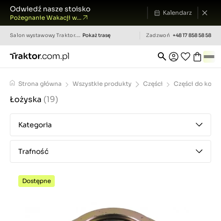
Odwiedź nasze stoisko
Kalendarz
Pożegnanie Wakacji w...
Salon wystawowy
Traktor.com.pl
Pokaż trasę
Zadzwoń
+48 17 858 58 58
Strona główna
Wszystkie produkty
Części
Części do kosia
Łożyska
(19)
Kategoria
Trafność
Dostępne