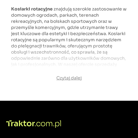
Kosiarki rotacyjne
znajdują szerokie zastosowanie w
domowych ogrodach, parkach, terenach
rekreacyjnych, na boiskach sportowych oraz w
przemyśle komercyjnym, gdzie utrzymanie trawy
jest kluczowe dla estetyki i bezpieczeństwa. Kosiarki
rotacyjne są popularnym i skutecznym narzędziem
do pielęgnacji trawników, oferującym prostotę
obsługi i wszechstronność, co sprawia, że są
odpowiednie zarówno dla użytkowników domowych,
jak i profesjonalnych. W naszej ofercie sprzedaży
posiadamy części do kosiarek rotacyjnych takich
marek jak: 4FARMER, Lisicki, TRX oraz WIRAX.
Czytaj dalej