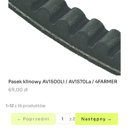
Pasek klinowy AV1500Li / AV1570La / 4FARMER
69,00 zł
1-12
z 16 produktów
← Poprzedni
z 2
Następny →