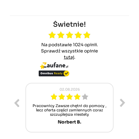
Świetnie!
Na podstawie 1024 opinii.
Sprawdź wszystkie opinie
tutaj
.
02.08.2026
ur cet
Pracownicy Zawsze chętni do pomocy ,
Alle
nt mais
lecz oferta części zamiennych coraz
sch
n'attend
szczuplejsza niestety
Norbert B.