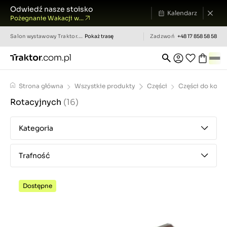
Odwiedź nasze stoisko
Kalendarz
Pożegnanie Wakacji w...
Salon wystawowy
Traktor.com.pl
Pokaż trasę
Zadzwoń
+48 17 858 58 58
Strona główna
Wszystkie produkty
Części
Części do kosia
Rotacyjnych
(16)
Kategoria
Trafność
Dostępne