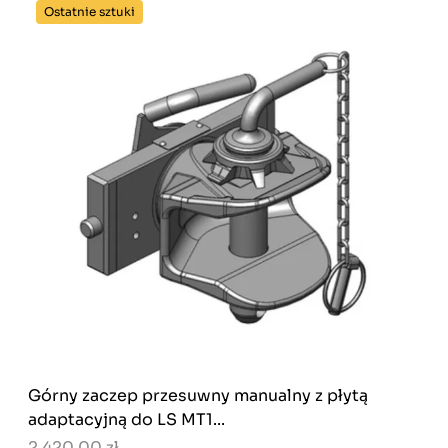
Ostatnie sztuki
Górny zaczep przesuwny manualny z płytą
adaptacyjną do LS MT1...
2 420,00 zł