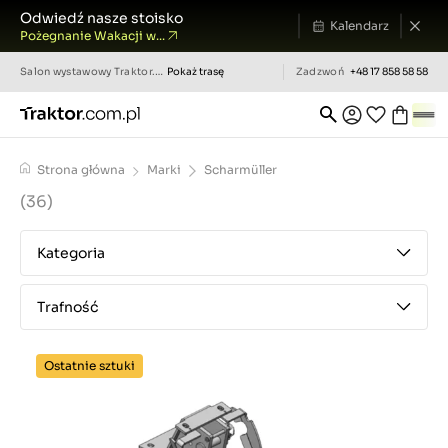
Odwiedź nasze stoisko
Kalendarz
Pożegnanie Wakacji w...
Salon wystawowy
Traktor.com.pl
Pokaż trasę
Zadzwoń
+48 17 858 58 58
Strona główna
Marki
Scharmüller
(36)
Kategoria
Trafność
Ostatnie sztuki