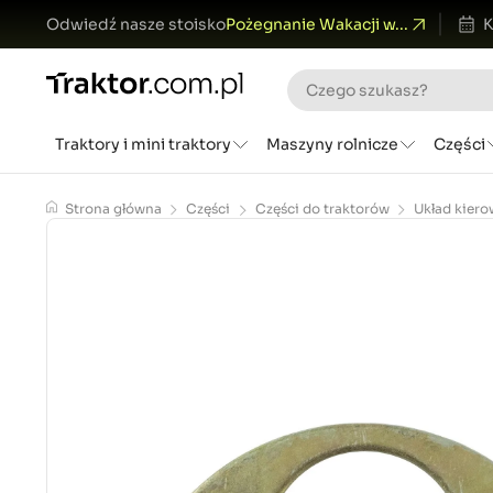
Odwiedź nasze stoisko
Pożegnanie Wakacji w...
K
Traktory i mini traktory
Maszyny rolnicze
Części
Strona główna
Części
Części do traktorów
Układ kiero