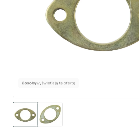
2
osoby
wyświetlają tę ofertę