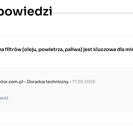
dpowiedzi
 filtrów (oleju, powietrza, paliwa) jest kluczowa dla mi
ktor.com.pl – Doradca techniczny
• 17.02.2026
iedź