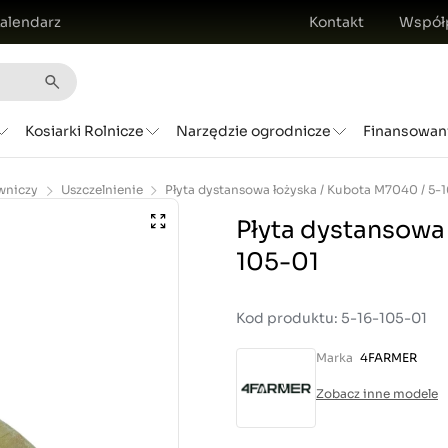
alendarz
Kontakt
Współ
Kosiarki Rolnicze
Narzędzie ogrodnicze
Finansowan
wniczy
Uszczelnienie
Płyta dystansowa 
105-01
Kod produktu: 5-16-105-01
Marka
4FARMER
Zobacz inne modele