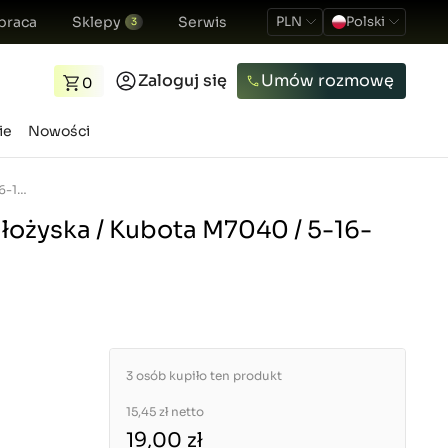
praca
Sklepy
Serwis
PLN
Polski
3
Zaloguj się
Umów rozmowę
0
ie
Nowości
Płyta dystansowa łożyska / Kubota M7040 / 5-16-105-01
łożyska / Kubota M7040 / 5-16-
3 osób kupiło ten produkt
15,45 zł
netto
19,00 zł