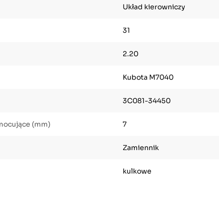
Układ kierowniczy
31
2.20
Kubota M7040
3C081-34450
 mocujące (mm)
7
Zamiennik
kulkowe