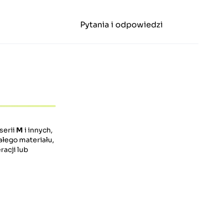
Pytania i odpowiedzi
serii
M
i innych,
łego materiału,
acji lub