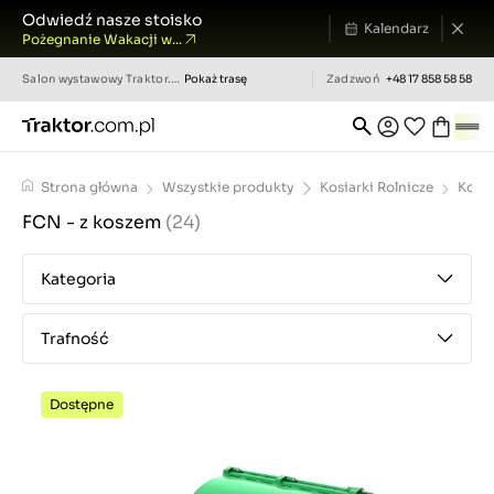
Odwiedź nasze stoisko
Kalendarz
Pożegnanie Wakacji w...
Salon wystawowy
Traktor.com.pl
Pokaż trasę
Zadzwoń
+48 17 858 58 58
Strona główna
Wszystkie produkty
Kosiarki Rolnicze
Kosia
FCN - z koszem
(24)
Kategoria
Trafność
Dostępne