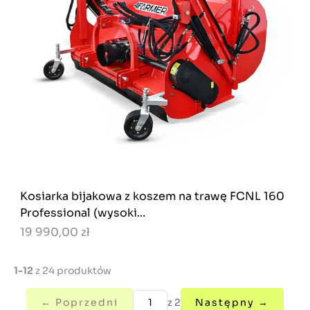
Kosiarka bijakowa z koszem na trawę FCNL 160
Professional (wysoki...
19 990,00 zł
1-12
z 24 produktów
← Poprzedni
z 2
Następny →