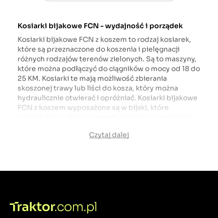
Kosiarki bijakowe FCN - wydajność i porządek
Kosiarki bijakowe FCN z koszem to rodzaj kosiarek,
które są przeznaczone do koszenia i pielęgnacji
różnych rodzajów terenów zielonych. Są to maszyny,
które można podłączyć do ciągników o mocy od 18 do
25 KM. Kosiarki te mają możliwość zbierania
skoszonej trawy lub liści do kosza, który można
hydraulicznie otwierać i opróżniać. Kosiarki bijakowe
FCN z koszem wyposażone są w bijaki, które
rozdrabniają rośliny i pozostawiają je na gruncie jako
mulcz lub przenoszą je do kosza. Kosiarki te
Czytaj dalej
charakteryzują się wysoką wydajnością,
niezawodnością i łatwością obsługi.