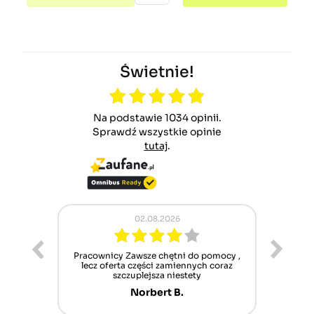
Świetnie!
Na podstawie 1034 opinii.
Sprawdź wszystkie opinie
tutaj
.
02.08.2026
ur cet
Pracownicy Zawsze chętni do pomocy ,
Alle
nt mais
lecz oferta części zamiennych coraz
sch
n'attend
szczuplejsza niestety
Norbert B.