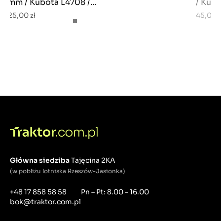
mm / Kubota L4708 /...
/ Kubo
25,00 zł
45,00 z
Główna siedziba
Tajęcina 2KA
(w pobliżu lotniska Rzeszów-Jasionka)
+48 17 858 58 58
Pn – Pt: 8.00 – 16.00
bok@traktor.com.pl