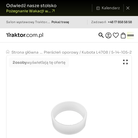
Odwiedź nasze stoisko
Kalendarz
Pożegnanie Wakacji w...
Salon wystawowy
Traktor.com.pl
Pokaż trasę
Zadzwoń
+48 17 858 58 58
Strona główna
...
Pierścień oporowy / Kubota L4708 / 5-14-105-21
2
osoby
wyświetlają tę ofertę