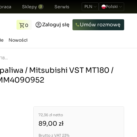
praca
Sklepy
Serwis
PLN
Polski
3
Zaloguj się
Umów rozmowę
0
ie
Nowości
Przewód wtrysku paliwa / Mitsubishi VST MT180 / MT224 / MT270 / MM4090952
aliwa / Mitsubishi VST MT180 /
/ MM4090952
72,36 zł
netto
89,00 zł
Brutto z VAT 23%