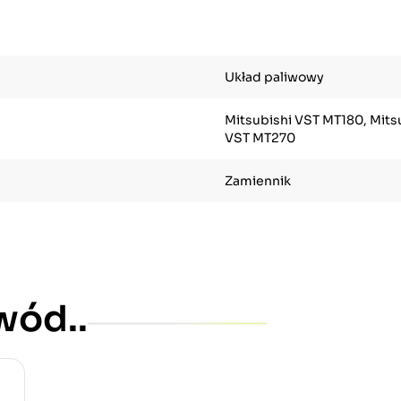
Układ paliwowy
Mitsubishi VST MT180, Mits
VST MT270
Zamiennik
wód..