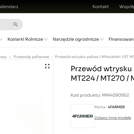
alendarz
Kontakt
Współ
Kosiarki Rolnicze
Narzędzie ogrodnicze
Finansowan
wowy
Przewody paliwowe
Przewód wtrysku p
MT224 / MT270 
Kod produktu: MM4090952
Marka
4FARMER
Zobacz inne modele