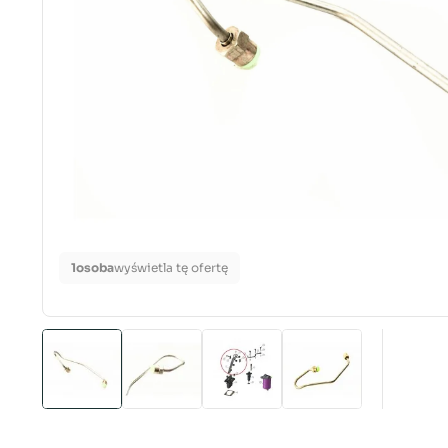
1
osoba
wyświetla tę ofertę