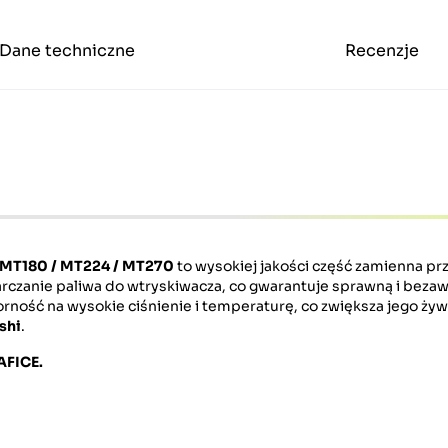
Dane techniczne
Recenzje
 MT180 / MT224 / MT270
to wysokiej jakości część zamienna p
czanie paliwa do wtryskiwacza, co gwarantuje sprawną i bezaw
rność na wysokie ciśnienie i temperaturę, co zwiększa jego żyw
shi
.
FICE.