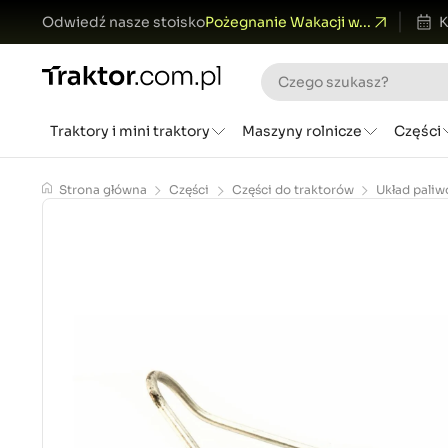
Odwiedź nasze stoisko
Pożegnanie Wakacji w...
K
Traktory i mini traktory
Maszyny rolnicze
Części
Strona główna
Części
Części do traktorów
Układ pali