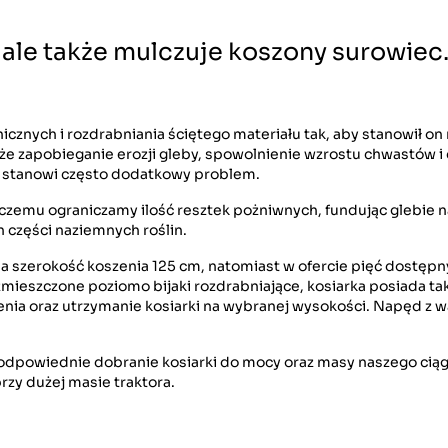
, ale także mulczuje koszony surowiec
cznych i rozdrabniania ściętego materiału tak, aby stanowił on
kże zapobieganie erozji gleby, spowolnienie wzrostu chwastów i
ra stanowi często dodatkowy problem.
czemu ograniczamy ilość resztek pożniwnych, fundując glebie n
 części naziemnych roślin.
a szerokość koszenia 125 cm, natomiast w ofercie pięć dostępn
eszczone poziomo bijaki rozdrabniające, kosiarka posiada tak
enia oraz utrzymanie kosiarki na wybranej wysokości. Napęd z w
odpowiednie dobranie kosiarki do mocy oraz masy naszego ciąg
y dużej masie traktora.