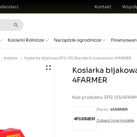
alendarz
Kontakt
Współ
Kosiarki Rolnicze
Narzędzie ogrodnicze
Finansowan
 - średnie
Kosiarka bijakowa EFG 125 Standard (czerwona) 4FARMER
Kosiarka bijakow
4FARMER
Kod produktu: EFG 125/4FAR
Marka
4FARMER
Zobacz inne modele