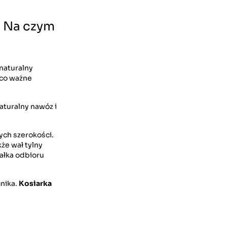
. Na czym
 naturalny
 co ważne
aturalny nawóz i
ych szerokości.
że wał tylny
ałka odbioru
nika.
Kosiarka