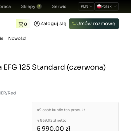
praca
Sklepy
Serwis
PLN
Polski
3
Zaloguj się
Umów rozmowę
0
ie
Nowości
a EFG 125 Standard (czerwona)
MER/Red
49 osób kupiło ten produkt
4 869,92 zł
netto
5 990,00 zł