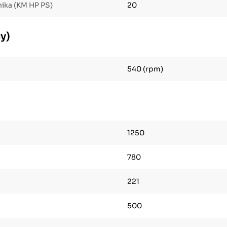
ika (KM HP PS)
20
y)
540 (rpm)
1250
780
221
500