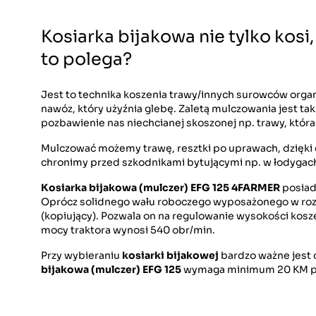
Kosiarka bijakowa nie tylko kosi
to polega?
Jest to technika koszenia trawy/innych surowców organi
nawóz, który użyźnia glebę. Zaletą mulczowania jest ta
pozbawienie nas niechcianej skoszonej np. trawy, któ
Mulczować możemy trawę, resztki po uprawach, dzięki 
chronimy przed szkodnikami bytującymi np. w łodygach
Kosiarka bijakowa (mulczer)
EFG 125 4FARMER
posiad
Oprócz solidnego wału roboczego wyposażonego w rozmi
(kopiujący). Pozwala on na regulowanie wysokości kosz
mocy traktora wynosi 540 obr/min.
Przy wybieraniu
kosiarki bijakowej
bardzo ważne jest 
bijakowa (mulczer) EFG 125
wymaga minimum 20 KM prz