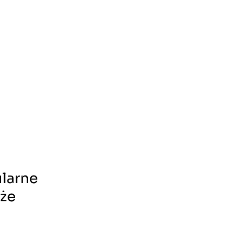
ularne
 że