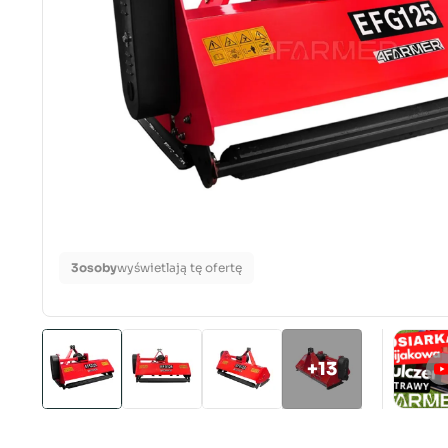
3
osoby
wyświetlają tę ofertę
+13