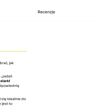
Recenzje
rać, jak
o „zadań
siarki
 odpowiednią
 się idealnie do
 jest to