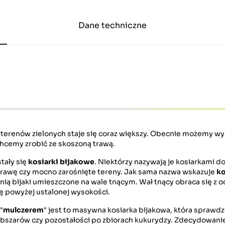
Dane techniczne
erenów zielonych staje się coraz większy. Obecnie możemy wyb
 chcemy zrobić ze skoszoną trawą.
tały się
kosiarki bijakowe
. Niektórzy nazywają je kosiarkami d
trawę czy mocno zarośnięte tereny. Jak sama nazwa wskazuje
ko
pełnią bijaki umieszczone na wale tnącym. Wał tnący obraca się z
się powyżej ustalonej wysokości.
"
mulczerem
" jest to masywna kosiarka bijakowa, która sprawdzi
obszarów czy pozostałości po zbiorach kukurydzy. Zdecydowanie