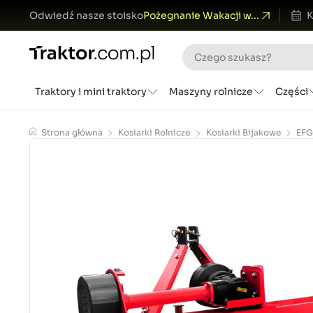
Odwiedź nasze stoisko
Pożegnanie Wakacji w...
K
Traktory i mini traktory
Maszyny rolnicze
Części
Strona główna
Kosiarki Rolnicze
Kosiarki Bijakowe
EFG