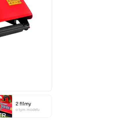
2 filmy
o tym modelu