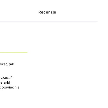
Recenzje
rać, jak
o „zadań
siarki
 odpowiednią