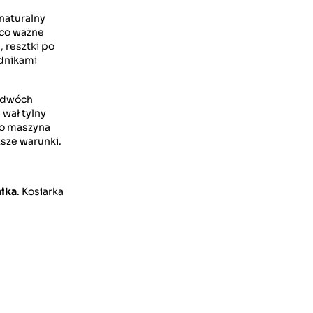
 naturalny
 co ważne
 resztki po
odnikami
d dwóch
wał tylny
wo maszyna
ższe warunki.
nika
. Kosiarka