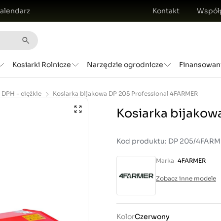
alendarz
Kontakt
Współ
Kosiarki Rolnicze
Narzędzie ogrodnicze
Finansowan
/ DPH - ciężkie
Kosiarka bijakowa DP 205 Professional 4FARMER
Kosiarka bijakow
Kod produktu: DP 205/4FAR
Marka
4FARMER
Zobacz inne modele
Kolor
Czerwony