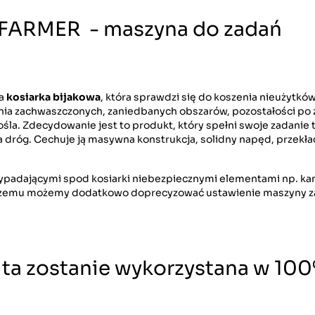
4FARMER - maszyna do zadań
na
kosiarka bijakowa
, która sprawdzi się do koszenia nieużytków
enia zachwaszczonych, zaniedbanych obszarów, pozostałości po 
arośla. Zdecydowanie jest to produkt, który spełni swoje zadanie
 dróg. Cechuje ją masywna konstrukcja, solidny napęd, przekła
ypadającymi spod kosiarki niebezpiecznymi elementami np. ka
 czemu możemy dodatkowo doprecyzować ustawienie maszyny z
a ta zostanie wykorzystana w 10