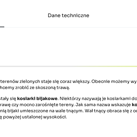
Dane techniczne
erenów zielonych staje się coraz większy. Obecnie możemy wyb
 chcemy zrobić ze skoszoną trawą.
tały się
kosiarki bijakowe
. Niektórzy nazywają je kosiarkami d
trawę czy mocno zarośnięte tereny. Jak sama nazwa wskazuje
ko
pełnią bijaki umieszczone na wale tnącym. Wał tnący obraca się z
się powyżej ustalonej wysokości.