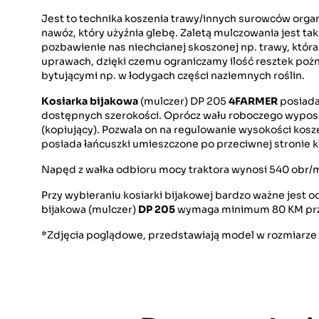
Jest to technika koszenia trawy/innych surowców organi
nawóz, który użyźnia glebę. Zaletą mulczowania jest ta
pozbawienie nas niechcianej skoszonej np. trawy, któ
uprawach, dzięki czemu ograniczamy ilość resztek poż
bytującymi np. w łodygach części naziemnych roślin.
Kosiarka bijakowa
(mulczer) DP 205
4FARMER
posiada
dostępnych szerokości. Oprócz wału roboczego wyposażo
(kopiujący). Pozwala on na regulowanie wysokości kos
posiada łańcuszki umieszczone po przeciwnej stronie k
Napęd z wałka odbioru mocy traktora wynosi 540 obr/
Przy wybieraniu kosiarki bijakowej bardzo ważne jest
bijakowa (mulczer)
DP 205
wymaga minimum 80 KM przy
*Zdjęcia poglądowe, przedstawiają model w rozmiarze 