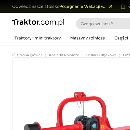
Odwiedź nasze stoisko
Pożegnanie Wakacji w...
K
Traktory i mini traktory
Maszyny rolnicze
Części
Strona główna
Kosiarki Rolnicze
Kosiarki Bijakowe
DP 