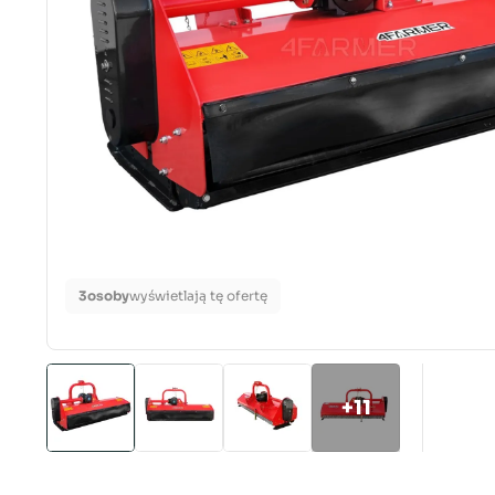
3
osoby
wyświetlają tę ofertę
+11