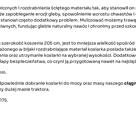
cznych i rozdrabniania ściętego materiału tak, aby stanowił on
kże zapobieganie erozji gleby, spowolnienie wzrostu chwastów i
ra stanowi często dodatkowy problem. Mulczować możemy trawę,
niwnych, fundując glebie naturalny nawóz i chronimy przed szk
 szerokość koszenia 205 cm, jest to mniejsza wielkość spośró
nego w bijaki rozdrabniające materiał kosiarka posiada także 
zenia oraz utrzymanie kosiarki na wybranej wysokości. Dodatko
lapy bezpieczeństwa, co czyni ją przygotowaną nawet na najcię
min.
 odpowiednie dobranie kosiarki do mocy oraz masy naszego
ciąg
 dużej masie traktora.
175.