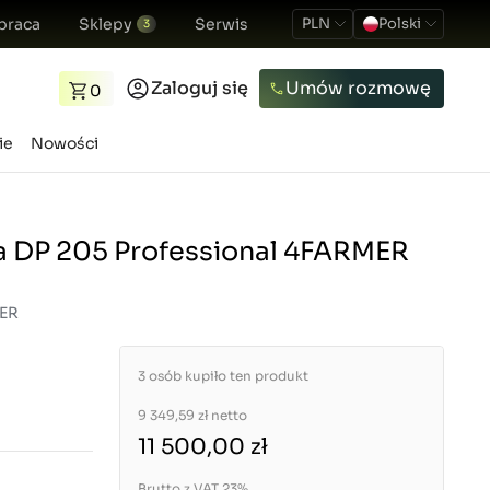
praca
Sklepy
Serwis
PLN
Polski
3
Zaloguj się
Umów rozmowę
0
ie
Nowości
a DP 205 Professional 4FARMER
MER
3 osób kupiło ten produkt
9 349,59 zł
netto
11 500,00 zł
Brutto z VAT 23%