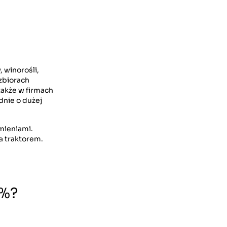
, winorośli,
zbiorach
 także w firmach
dnie o dużej
mieniami.
a traktorem.
0%?