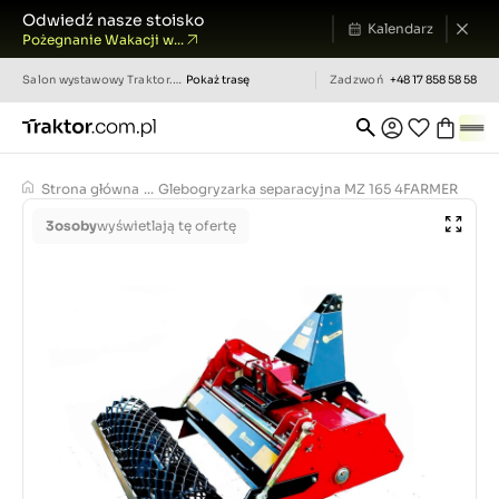
Odwiedź nasze stoisko
Kalendarz
Pożegnanie Wakacji w...
Salon wystawowy
Traktor.com.pl
Pokaż trasę
Zadzwoń
+48 17 858 58 58
Strona główna
...
Glebogryzarka separacyjna MZ 165 4FARMER
3
osoby
wyświetlają tę ofertę