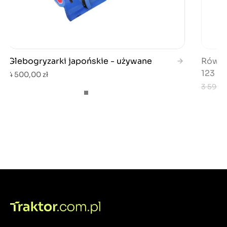
Glebogryzarki japońskie - używane
Równia
123 c
4 500,00 zł
3 590,0