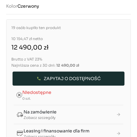
Kolor
Czerwony
19 osób kupiło ten produkt
10 154,47 zł
netto
12 490,00 zł
Brutto z VAT 23%
Najniższa cena z 30 dni:
12 490,00 zł
ZAPYTAJ O DOSTĘPNOŚĆ
Niedostępne
0 szt.
Na zamówienie
Zobacz szczegóły
Leasing i finansowanie dla firm
Zobacz szczegóły