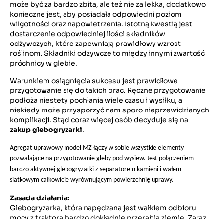
może być za bardzo zbita, ale też nie za lekka, dodatkowo
konieczne jest, aby posiadała odpowiedni poziom
wilgotności oraz napowietrzenia. Istotną kwestią jest
dostarczenie odpowiedniej ilości składników
odżywczych, które zapewniają prawidłowy wzrost
roślinom. Składniki odżywcze to między innymi zwartość
próchnicy w glebie.
Warunkiem osiągnięcia sukcesu jest prawidłowe
przygotowanie się do takich prac. Ręczne przygotowanie
podłoża niestety pochłania wiele czasu i wysiłku, a
niekiedy może przysporzyć nam sporo nieprzewidzianych
komplikacji. Stąd coraz więcej osób decyduje się na
zakup glebogryzarki
.
Agregat uprawowy model MZ łączy w sobie wszystkie elementy
pozwalające na przygotowanie gleby pod wysiew. Jest połączeniem
bardzo aktywnej glebogryzarki z separatorem kamieni i wałem
siatkowym całkowicie wyrównującym powierzchnię uprawy.
Zasada działania:
Glebogryzarka, która napędzana jest wałkiem odbioru
mocy z traktora bardzo dokładnie przerabia ziemię. Zaraz