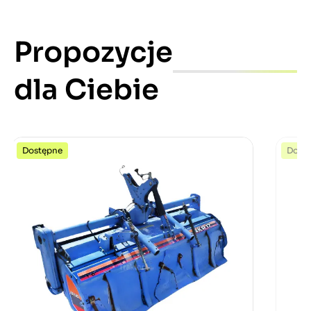
Propozycje
dla Ciebie
Dostępne
Dost