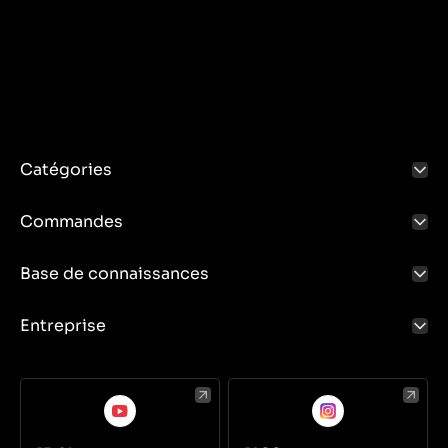
état jusqu'au prochain changement.
Exemples d'applications :
Commandes d'alimentation principales :
commutateurs d'allumage.
Commande d'essuie-glace : Pédales.
Contrôle des systèmes hydrauliques : Pressostats et
Catégories
fins de course.
Commandes
Base de connaissances
Entreprise