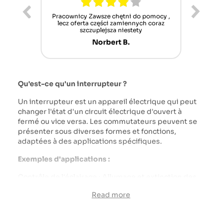
ur cet
Pracownicy Zawsze chętni do pomocy ,
Alle
nt mais
lecz oferta części zamiennych coraz
sch
n'attend
szczuplejsza niestety
Norbert B.
Qu'est-ce qu'un interrupteur ?
Un interrupteur est un appareil électrique qui peut
changer l'état d'un circuit électrique d'ouvert à
fermé ou vice versa. Les commutateurs peuvent se
présenter sous diverses formes et fonctions,
adaptées à des applications spécifiques.
Exemples d'applications :
Contrôle de l'éclairage : Allumage et extinction des
phares, feux de position, phares de travail.
Read more
Contrôle des outils et accessoires : Allumage et arrêt
des pompes, ascenseurs, prise de force (arbre de
prise de force).