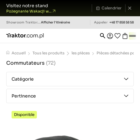
Visitez notre stand
Calendrier
Pożegnanie Wakacji w...
Showroom
Traktor.com.pl
Afficher l'itinéraire
Appeler
+48 17 858 58 58
Accueil
Tous les produits
les pièces
Pièces détachées pour 
Commutateurs
(72)
Catégorie
Pertinence
Disponible