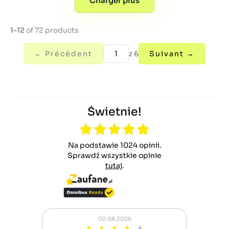
Charger plus
1-12
of 72 products
← Précédent
z 6
Suivant →
Świetnie!
Na podstawie 1024 opinii.
Sprawdź wszystkie opinie
tutaj
.
02.08.2026