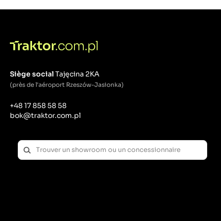
Contrôle des systèmes de climatisation et de
chauffage : Commutation des modes de
fonctionnement du ventilateur et de la climatisation.
Qu'est-ce qu'un bouton ?
Un bouton est un appareil qui ferme ou ouvre un
circuit électrique lorsqu'on appuie dessus. Les
Siège social
Tajęcina 2KA
boutons sont souvent momentanés, ce qui signifie
(près de l'aéroport Rzeszów-Jasionka)
qu'ils reviennent à leur état d'origine lorsque la
pression est relâchée.
+48 17 858 58 58
bok@traktor.com.pl
Exemples d'applications :
Démarrage du moteur : Boutons start/stop.
Signaux sonores : klaxons et signaux
d'avertissement.
Particularités : Activation de fonctions de travail
telles que les accessoires de levage.
Qu'est-ce qu'un interrupteur ?
Un interrupteur est un dispositif utilisé pour fermer
ou ouvrir un circuit électrique, en maintenant cet