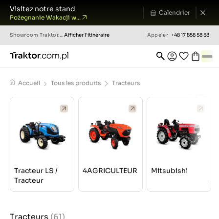
Visitez notre stand
Calendrier
Pożegnanie Wakacji w...
Showroom
Traktor.com.pl
Afficher l'itinéraire
Appeler
+48 17 858 58 58
Accueil
Tous les produits
Tracteurs
Tracteur LS /
4AGRICULTEUR
Mitsubishi
Tracteur
Tracteurs
(61)