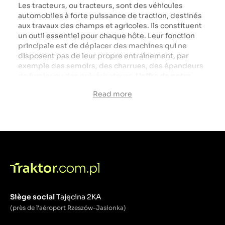
Les tracteurs, ou tracteurs, sont des véhicules
automobiles à forte puissance de traction, destinés
aux travaux des champs et agricoles. Ils constituent
un outil essentiel pour chaque hôte. Leur fonction
principale est de déplacer des machines qui ne
disposent pas de leur propre entraînement, par
exemple des semoirs, des charrues, des épandeurs
de fumier ou des pulvérisateurs.
L'offre de notre
magasin comprend des tracteurs de grandes
Read more
marques japonaises, indiennes et américano-
canadiennes spécialisées dans la production de
machinerie agricole et industrielle.
Startrac
,
Kubota
,
Mitsubishi
,
Solis
et
Massey Ferguson
ne
sont que quelques-unes des excellentes marques
disponibles sur traktory.com.pl qui produisent des
équipements durables et solides. Sur notre site
Web, vous trouverez des modèles neufs et
d'occasion - soigneusement vérifiés par des
spécialistes travaillant avec nous. Nous offrons une
garantie pour chaque équipement acheté. En tant
Siège social
Tajęcina 2KA
que l'un des rares, nous proposons de nombreuses
(près de l'aéroport Rzeszów-Jasionka)
pièces de rechange et d'origine, grâce auxquelles