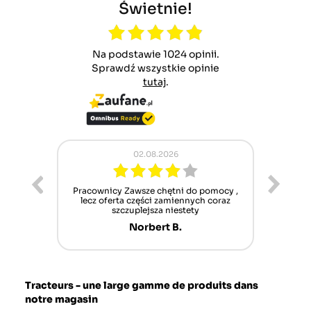
Świetnie!
Na podstawie 1024 opinii.
Sprawdź wszystkie opinie
tutaj
.
02.08.2026
ur cet
Pracownicy Zawsze chętni do pomocy ,
Alle
nt mais
lecz oferta części zamiennych coraz
sch
n'attend
szczuplejsza niestety
Norbert B.
Tracteurs - une large gamme de produits dans
notre magasin