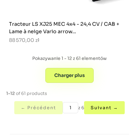
Tracteur LS XJ25 MEC 4x4 - 24,4 CV / CAB +
Lame à neige Vario arrow...
88 570,00 zł
Pokazywanie 1 - 12 z 61 elementów
Charger plus
1-12
of 61 products
← Précédent
z 6
Suivant →