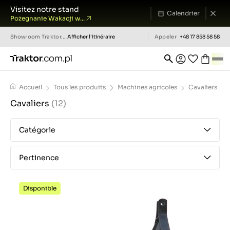
Visitez notre stand
Calendrier
Pożegnanie Wakacji w...
Showroom
Traktor.com.pl
Afficher l'itinéraire
Appeler
+48 17 858 58 58
Accueil
Tous les produits
Machines agricoles
Cavaliers
Cavaliers
(12)
Catégorie
Pertinence
Disponible