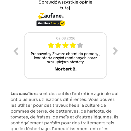
Sprawdź wszystkie opinie
tutaj
.
02.08.2026
ur cet
Pracownicy Zawsze chętni do pomocy ,
Alle
nt mais
lecz oferta części zamiennych coraz
sch
n'attend
szczuplejsza niestety
Norbert B.
Les cavaliers
sont des outils d’entretien agricole qui
ont plusieurs utilisations différentes. Vous pouvez
les utiliser pour des travaux liés à la culture de
pommes de terre, de betteraves, de haricots, de
tomates, de fraises, de maïs et d'autres légumes. Ils
sont également parfaits pour des traitements tels
que le désherbage, l’ameublissement entre les