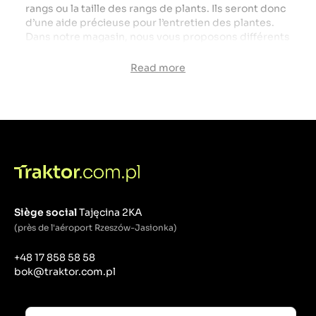
rangs ou la taille des rangs de plants. Ils seront donc
d’une aide précieuse pour l’entretien des plantes.
Dans notre magasin, nous vous proposons différents
semoirs agricoles
, que vous recevrez à un prix
attractif. Que gagne-t-on à investir dans ces
Read more
appareils ?
la qualité et l’efficacité de vos cultures seront
meilleures
Vous ferez votre travail de fertilisation des plantes
plus rapidement et plus précisément
vous désherberez efficacement les surfaces
sélectionnées
vous automatiserez les processus et obtiendrez plus
de bénéfices sur les cultures
Siège social
Tajęcina 2KA
Comment choisir le bon cavalier ?
(près de l'aéroport Rzeszów-Jasionka)
Dans notre magasin, vous pouvez trouver différents
+48 17 858 58 58
types d'arroseurs. Ils peuvent être à une ou deux
bok@traktor.com.pl
rangées. Cela renseigne sur la portée du travail d’un
outil donné.
La remplisseuse de pommes de terre à
une rangée
est l'un des produits les plus