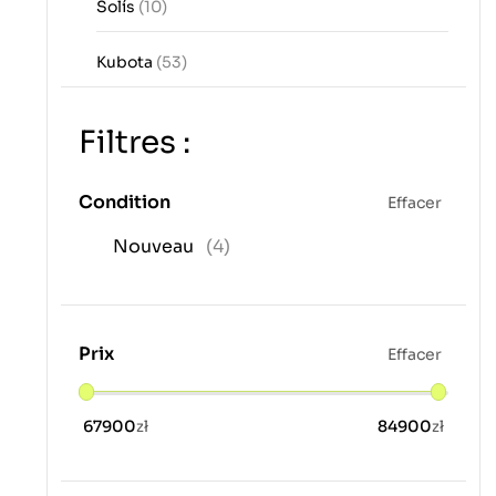
Solís
(10)
Kubota
(53)
Filtres :
Condition
Effacer
Nouveau
(4)
Prix
Effacer
16.07.2026
04.08.2026
02
67900
zł
84900
zł
Dobrá komunikace,
Commande depuis
Pracow
rychlá, solidní
la France pour cet
chętni
jednani
insert petit couac
lecz o