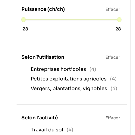
pour le paiement
zamie
Hana V.
mais résolu
szc
Puissance (ch/ch)
Effacer
aujourd'hui tout est
n
ok je n'attend plus
No
que la pièce
Eberhard A.
28
28
Selon l'utilisation
Effacer
Entreprises horticoles
(4)
Petites exploitations agricoles
(4)
Vergers, plantations, vignobles
(4)
Selon l'activité
Effacer
Travail du sol
(4)