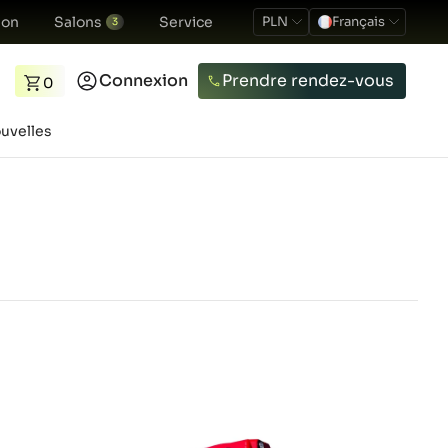
ion
Salons
Service
PLN
Français
3
Connexion
Prendre rendez-vous
0
uvelles