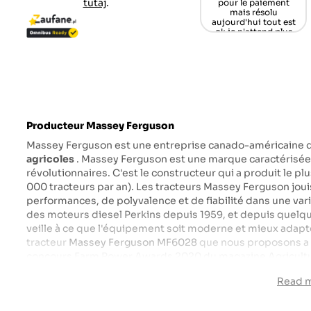
tutaj
.
nnych coraz
Gruß aus Germany
zufrieden.
zuplejsza
/Schwarzwald
Tomasz O.
iestety
Mamü
rbert B.
Martin M.
Producteur Massey Ferguson
Massey Ferguson est une entreprise canado-américaine qu
agricoles
. Massey Ferguson est une marque caractérisée 
révolutionnaires. C'est le constructeur qui a produit le p
000 tracteurs par an). Les tracteurs Massey Ferguson jou
performances, de polyvalence et de fiabilité dans une vari
des moteurs diesel Perkins depuis 1959, et depuis quel
veille à ce que l'équipement soit moderne et mieux adap
tracteur
Massey Ferguson MF6028
que nous proposons a r
concours Farm Power Awards 2020 du magazine Agricultu
Ligne élégante - Massey Ferguson MF6028
Read 
Le tracteur Massey Ferguson 6028 est un mini tracteur co