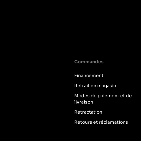
professionnels à chaque étape du processus d’achat. Si vo
plus optimale pour vous, contactez-nous !
Commandes
Financement
Retrait en magasin
Modes de paiement et de
livraison
Rétractation
Retours et réclamations