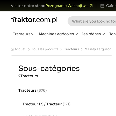
Visitez notre stand
Pożegnanie Wakacji w...
Calen
Tracteurs
Machines agricoles
les pièces
Ton
Accueil
Tous les produits
Tracteurs
Massey Ferguson
Sous-catégories
Tracteurs
Tracteurs
(376)
Tracteur LS / Tracteur
(171)