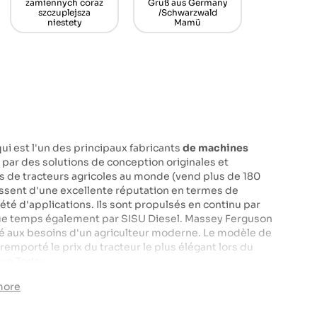
propagační vůni do
płatn
auta. Rychlé
dodání.
František O.
i est l'un des principaux fabricants
de machines
par des solutions de conception originales et
lus de tracteurs agricoles au monde (vend plus de 180
issent d'une excellente réputation en termes de
été d'applications. Ils sont propulsés en continu par
que temps également par SISU Diesel. Massey Ferguson
té aux besoins d'un agriculteur moderne. Le modèle de
emporté le prix du tracteur le plus élégant lors du
re Today.
more
mpact, mais puissant et efficace avec une transmission