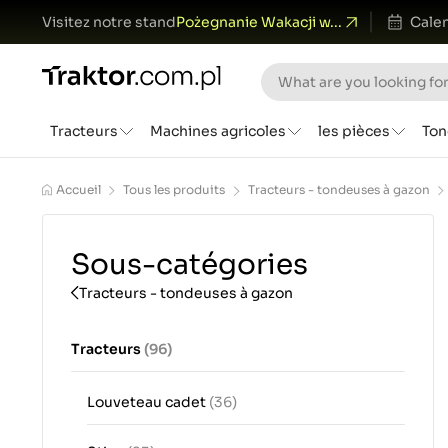
Visitez notre stand
Pożegnanie Wakacji w...
Calen
Tracteurs
Machines agricoles
les pièces
Ton
Accueil
Tous les produits
Tracteurs - tondeuses à gazon
Sous-catégories
Tracteurs - tondeuses à gazon
Tracteurs
(96)
Louveteau cadet
(36)