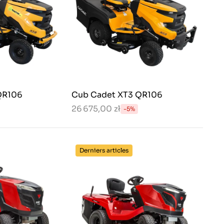
QR106
Cub Cadet XT3 QR106
26 675,00 zł
-5%
Derniers articles