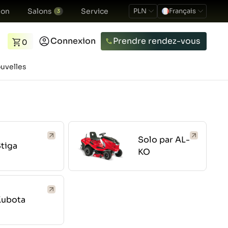
ion
Salons
Service
PLN
Français
3
Connexion
Prendre rendez-vous
0
uvelles
Solo par AL-
tiga
KO
Kubota