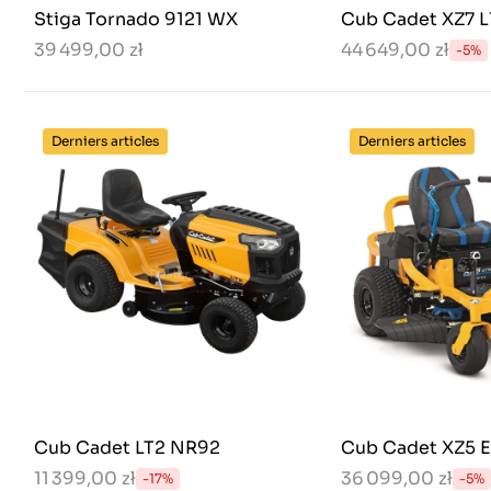
Stiga Tornado 9121 WX
Cub Cadet XZ7 L
39 499,00 zł
44 649,00 zł
-5%
Derniers articles
Derniers articles
Cub Cadet LT2 NR92
Cub Cadet XZ5 
11 399,00 zł
36 099,00 zł
-17%
-5%