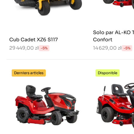
Solo par AL-KO 
Cub Cadet XZ6 S117
Confort
29 449,00 zł
14 629,00 zł
-5%
-5%
Derniers articles
Disponible