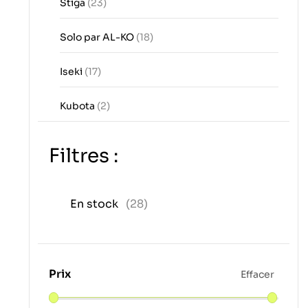
Stiga
(23)
Solo par AL-KO
(18)
Iseki
(17)
Kubota
(2)
Filtres :
En stock
(28)
Prix
Effacer