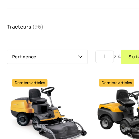
Tracteurs
(96)
z 4
Pertinence
Sui
Derniers articles
Derniers articles