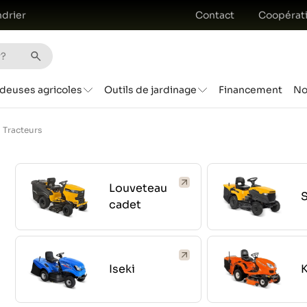
drier
Contact
Coopérat
deuses agricoles
Outils de jardinage
Financement
No
Tracteurs
Louveteau
S
cadet
Iseki