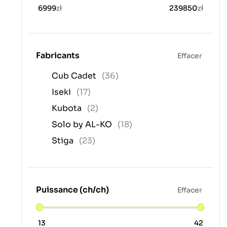
6999
zł
239850
zł
Fabricants
Effacer
Cub Cadet
(36)
Iseki
(17)
Kubota
(2)
Solo by AL-KO
(18)
Stiga
(23)
Puissance (ch/ch)
Effacer
13
42