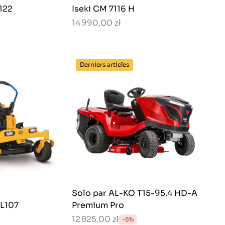
122
Iseki CM 7116 H
14 990,00 zł
Derniers articles
Solo par AL-KO T15-95.4 HD-A
EL107
Premium Pro
12 825,00 zł
-5%