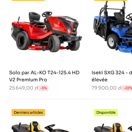
Solo par AL-KO T24-125.4 HD
Iseki SXG 324 - 
V2 Premium Pro
élevée
25 649,00 zł
79 900,00 zł
-5%
-22
Derniers articles
Disponible