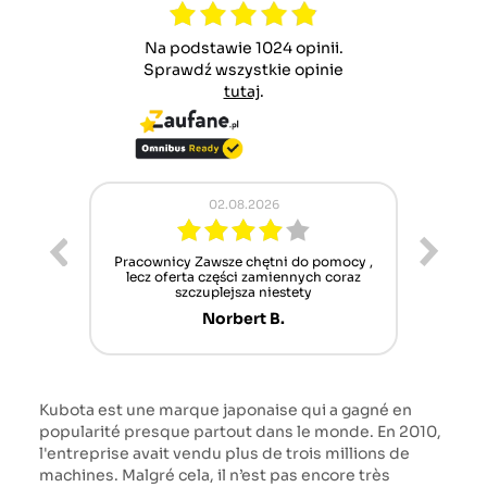
Na podstawie 1024 opinii.
Sprawdź wszystkie opinie
tutaj
.
02.08.2026
ur cet
Pracownicy Zawsze chętni do pomocy ,
Alle
nt mais
lecz oferta części zamiennych coraz
sch
n'attend
szczuplejsza niestety
Norbert B.
Kubota est une marque japonaise qui a gagné en
popularité presque partout dans le monde. En 2010,
l'entreprise avait vendu plus de trois millions de
machines. Malgré cela, il n’est pas encore très