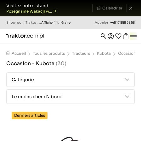
Visitez notre stand
Calendrier
Pożegnanie Wakacji w...
Showroom
Traktor.com.pl
Afficher l'itinéraire
Appeler
+48 17 858 58 58
Accueil
Tous les produits
Tracteurs
Kubota
Occasion - 
Occasion - Kubota
(30)
Catégorie
Le moins cher d'abord
Derniers articles