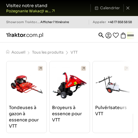
Visitez notre stand
Calendrier
Pożegnanie Wakacji w...
Showroom
Traktor.com.pl
Afficher l'itinéraire
Appeler
+48 17 858 58 58
Accueil
Tous les produits
VTT
Tondeuses à
Broyeurs à
Pulvérisateurs
gazon à
essence pour
VTT
essence pour
VTT
VTT