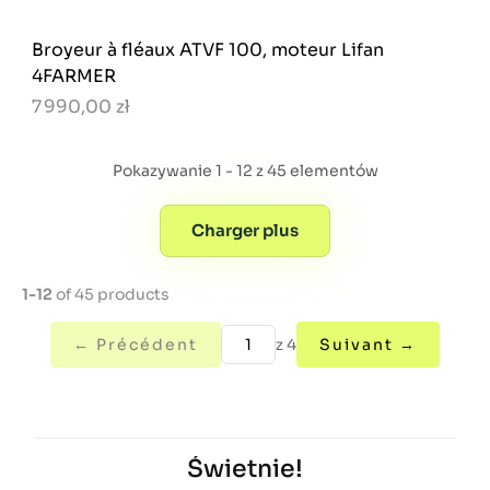
Broyeur à fléaux ATVF 100, moteur Lifan
4FARMER
7 990,00 zł
Pokazywanie 1 - 12 z 45 elementów
Charger plus
1-12
of 45 products
← Précédent
z 4
Suivant →
Świetnie!