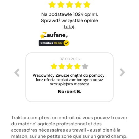
Na podstawie 1024 opinii.
Sprawdź wszystkie opinie
tutaj
.
02.08.2026
ur cet
Pracownicy Zawsze chętni do pomocy ,
Alle
nt mais
lecz oferta części zamiennych coraz
sch
n'attend
szczuplejsza niestety
Norbert B.
Traktor.com.pl est un endroit où vous pouvez trouver
du matériel agricole professionnel et des
accessoires nécessaires au travail - aussi bien à la
maison, sur une petite zone que sur un grand champ.