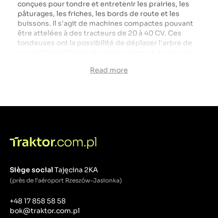
conçues pour tondre et entretenir les prairies, les
pâturages, les friches, les bords de route et les
buissons. Il s'agit de machines compactes pouvant
être attelées à des tracteurs de 20 à 40 CV. Ces
tondeuses ont la possibilité de déplacer l'arbre de
coupe latéral à l'aide d'un levier manuel, ce qui vous
permet d'ajuster la direction de tonte aux conditions
Read more
du terrain. Les débroussailleuses à fléaux EFM / FLM
sont équipées de fléaux qui hachent les plantes et
les laissent au sol sous forme de paillis. Ces
tondeuses se caractérisent par des performances
élevées, une fiabilité et une facilité d'utilisation.
Siège social
Tajęcina 2KA
(près de l'aéroport Rzeszów-Jasionka)
+48 17 858 58 58
bok@traktor.com.pl