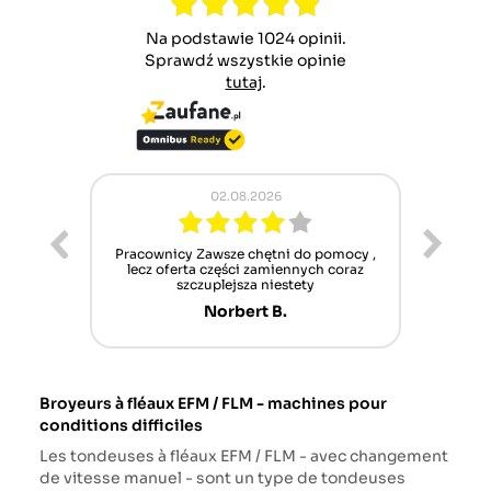
Na podstawie 1024 opinii.
Sprawdź wszystkie opinie
tutaj
.
02.08.2026
ur cet
Pracownicy Zawsze chętni do pomocy ,
Alle
nt mais
lecz oferta części zamiennych coraz
sch
n'attend
szczuplejsza niestety
Norbert B.
Broyeurs à fléaux EFM / FLM - machines pour
conditions difficiles
Les tondeuses à fléaux EFM / FLM - avec changement
de vitesse manuel - sont un type de tondeuses