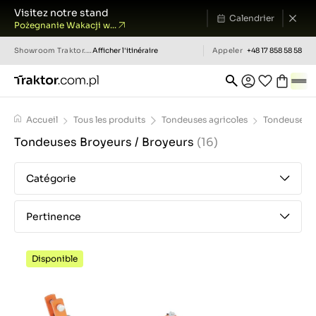
Visitez notre stand
Calendrier
Pożegnanie Wakacji w...
Showroom
Traktor.com.pl
Afficher l'itinéraire
Appeler
+48 17 858 58 58
Accueil
Tous les produits
Tondeuses agricoles
Tondeuses B
Tondeuses Broyeurs / Broyeurs
(16)
Catégorie
Pertinence
Disponible