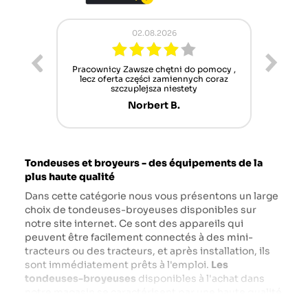
02.08.2026
ur cet
Pracownicy Zawsze chętni do pomocy ,
Alle
nt mais
lecz oferta części zamiennych coraz
sch
n'attend
szczuplejsza niestety
Norbert B.
Tondeuses et broyeurs - des équipements de la
plus haute qualité
Dans cette catégorie nous vous présentons un large
choix de tondeuses-broyeuses disponibles sur
notre site internet. Ce sont des appareils qui
peuvent être facilement connectés à des mini-
tracteurs ou des tracteurs, et après installation, ils
sont immédiatement prêts à l'emploi.
Les
tondeuses-broyeuses
disponibles à l'achat dans
notre magasin se caractérisent par une haute qualité
et une finition solide. Ils sont extrêmement faciles à