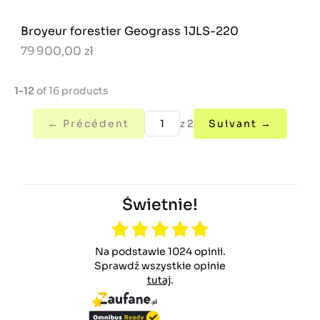
Broyeur forestier Geograss 1JLS-220
79 900,00 zł
1-12
of 16 products
← Précédent
z 2
Suivant →
Świetnie!
Na podstawie 1024 opinii.
Sprawdź wszystkie opinie
tutaj
.