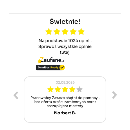
Świetnie!
Na podstawie 1024 opinii.
Sprawdź wszystkie opinie
tutaj
.
02.08.2026
ur cet
Pracownicy Zawsze chętni do pomocy ,
Alle
nt mais
lecz oferta części zamiennych coraz
sch
n'attend
szczuplejsza niestety
Norbert B.