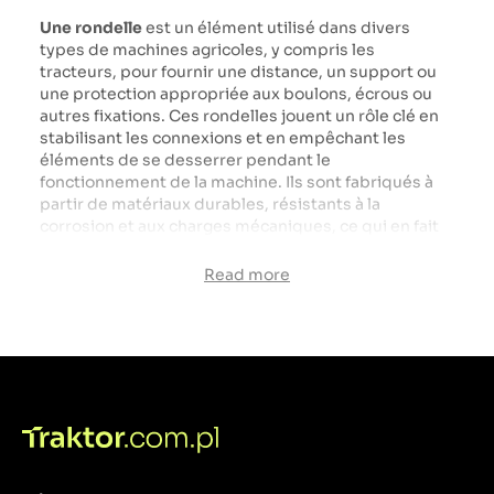
Une rondelle
est un élément utilisé dans divers
types de machines agricoles, y compris les
tracteurs, pour fournir une distance, un support ou
une protection appropriée aux boulons, écrous ou
autres fixations. Ces rondelles jouent un rôle clé en
stabilisant les connexions et en empêchant les
éléments de se desserrer pendant le
fonctionnement de la machine. Ils sont fabriqués à
partir de matériaux durables, résistants à la
corrosion et aux charges mécaniques, ce qui en fait
un élément essentiel des systèmes mécaniques des
tracteurs. L'utilisation de rondelles appropriées
Read more
affecte la sécurité et la longévité opérationnelle des
machines agricoles.