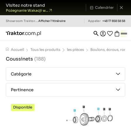
Visitez notre stand
Calendrier
Pożegnanie Wakacji w...
Showroom
Traktor.com.pl
Afficher l'itinéraire
Appeler
+48 17 858 58 58
Accueil
Tous les produits
les pièces
Boulons, écrous, ronde
Coussinets
(188)
Catégorie
Pertinence
Disponible