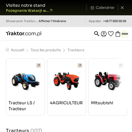
Visitez notre stand
Calendrier
Pożegnanie Wakacji w...
Showroom
Traktor.com.pl
Afficher l'itinéraire
Appeler
+48 17 858 58 58
Accueil
Tous les produits
Tracteurs
Tracteur LS /
4AGRICULTEUR
Mitsubishi
Tracteur
Tracteurs
(107)