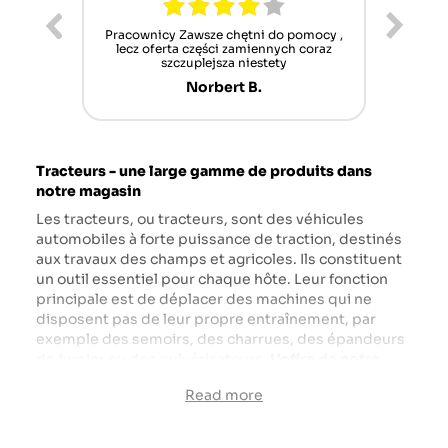
ur cet
Pracownicy Zawsze chętni do pomocy ,
Alle
nt mais
lecz oferta części zamiennych coraz
sch
n'attend
szczuplejsza niestety
Norbert B.
Tracteurs - une large gamme de produits dans
notre magasin
Les tracteurs, ou tracteurs, sont des véhicules
automobiles à forte puissance de traction, destinés
aux travaux des champs et agricoles. Ils constituent
un outil essentiel pour chaque hôte. Leur fonction
principale est de déplacer des machines qui ne
disposent pas de leur propre entraînement, par
exemple des semoirs, des charrues, des épandeurs
de fumier ou des pulvérisateurs.
L'offre de notre
magasin comprend des tracteurs de grandes
Read more
marques japonaises, indiennes et américano-
canadiennes spécialisées dans la production de
machinerie agricole et industrielle.
Startrac
,