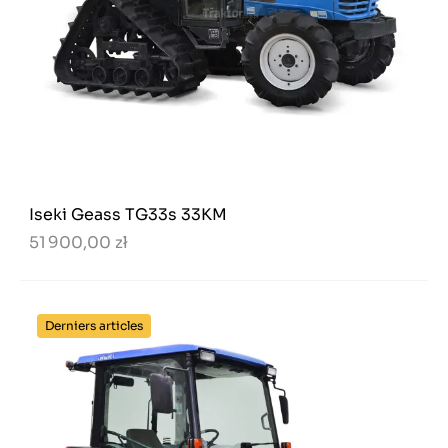
Iseki Geass TG33s 33KM
51 900,00 zł
Derniers articles