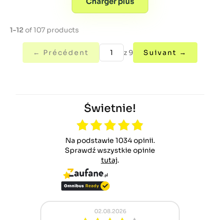
Charger plus
1-12
of 107 products
← Précédent
z 9
Suivant →
Świetnie!
Na podstawie 1034 opinii.
Sprawdź wszystkie opinie
tutaj
.
02.08.2026