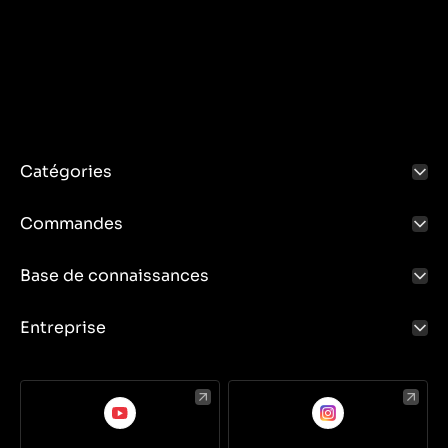
jardinage
à ceux capables de gérer une vaste
surface, de travailler avec des équipements lourds
et un travail du sol professionnel. Nous proposons
également des véhicules avec des éléments
fonctionnels déjà installés, afin qu'ils puissent être
utilisés dès le début dans un but spécifique -
comme
tondeuses, excavatrices, bulldozers,
chargeuses.
Des tracteurs avec ou sans cabine sont
disponibles. Nous nous concentrons sur des
Catégories
produits de bonne qualité avec une puissance de
traction élevée, de faibles émissions de gaz
Commandes
d'échappement toxiques et un design esthétique
garantissant un confort de travail élevé. De
nombreux modèles viennent d’Inde, où la tradition
Base de connaissances
du travail dans les petits champs domestiques est
exceptionnellement forte. Notre position élevée et
Entreprise
longue sur le marché nous a permis d'établir de bons
contacts avec les fabricants de tracteurs japonais,
grâce auxquels nous offrons un accès rapide et
pratique aux pièces de rechange de leurs marques.
Tous les véhicules vendus sont couverts par une
garantie et nous proposons également un service
bien équipé en pièces détachées.