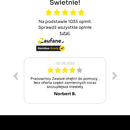
Świetnie!
Na podstawie 1035 opinii.
Sprawdź wszystkie opinie
tutaj
.
02.08.2026
ur cet
Pracownicy Zawsze chętni do pomocy ,
Alle
nt mais
lecz oferta części zamiennych coraz
sch
n'attend
szczuplejsza niestety
Norbert B.