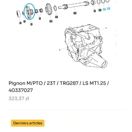
Pignon M/PTO / 23T / TRG287 / LS MT1.25 /
40337027
323,37 zł
Derniers articles