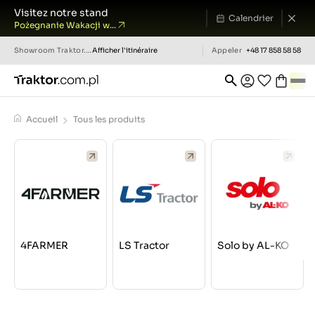
Visitez notre stand
Calendrier
Pożegnanie Wakacji w...
Showroom
Traktor.com.pl
Afficher l'itinéraire
Appeler
+48 17 858 58 58
Accueil
Tous les produits
4FARMER
LS Tractor
Solo by AL-KO