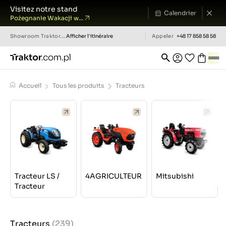
Visitez notre stand
Calendrier
Pożegnanie Wakacji w...
Showroom
Traktor.com.pl
Afficher l'itinéraire
Appeler
+48 17 858 58 58
Accueil
Tous les produits
Tracteurs
Tracteur LS /
4AGRICULTEUR
Mitsubishi
Tracteur
Tracteurs
(239)