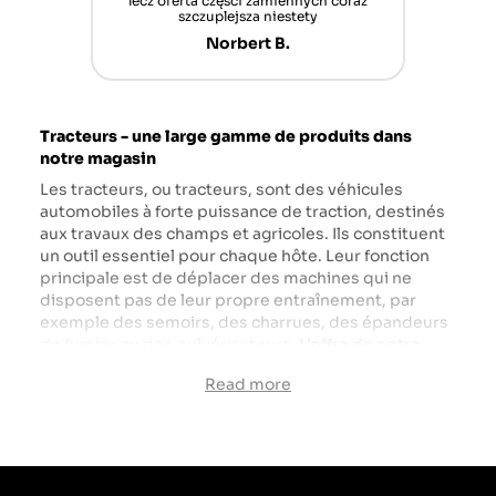
nt mais
lecz oferta części zamiennych coraz
sch
n'attend
szczuplejsza niestety
Norbert B.
Tracteurs - une large gamme de produits dans
notre magasin
Les tracteurs, ou tracteurs, sont des véhicules
automobiles à forte puissance de traction, destinés
aux travaux des champs et agricoles. Ils constituent
un outil essentiel pour chaque hôte. Leur fonction
principale est de déplacer des machines qui ne
disposent pas de leur propre entraînement, par
exemple des semoirs, des charrues, des épandeurs
de fumier ou des pulvérisateurs.
L'offre de notre
magasin comprend des tracteurs de grandes
Read more
marques japonaises, indiennes et américano-
canadiennes spécialisées dans la production de
machinerie agricole et industrielle.
Startrac
,
Kubota
,
Mitsubishi
,
Solis
et
Massey Ferguson
ne
sont que quelques-unes des excellentes marques