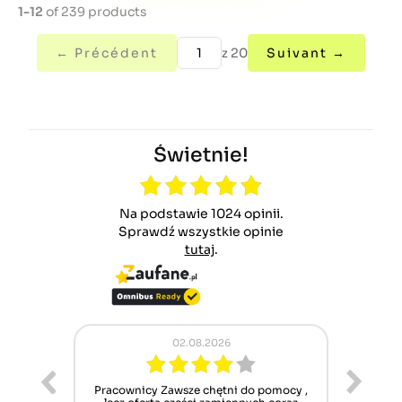
1-12
of 239 products
← Précédent
z 20
Suivant →
Świetnie!
Na podstawie 1024 opinii.
Sprawdź wszystkie opinie
tutaj
.
02.08.2026
ur cet
Pracownicy Zawsze chętni do pomocy ,
Alle