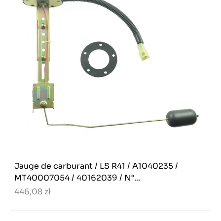
Jauge de carburant / LS R41 / A1040235 /
MT40007054 / 40162039 / N°...
446,08 zł