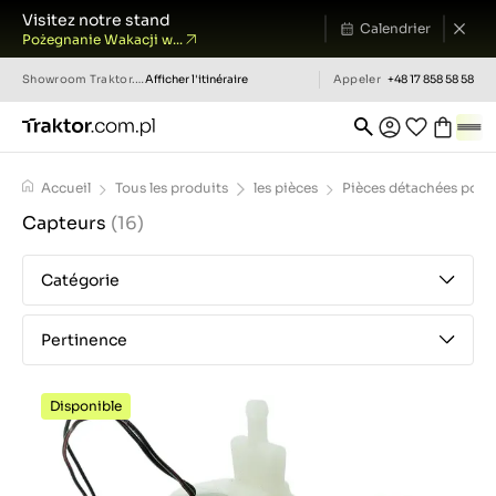
Visitez notre stand
Calendrier
Pożegnanie Wakacji w...
Showroom
Traktor.com.pl
Afficher l'itinéraire
Appeler
+48 17 858 58 58
Accueil
Tous les produits
les pièces
Pièces détachées pour 
Capteurs
(16)
Catégorie
Pertinence
Disponible