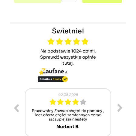
Świetnie!
Na podstawie 1024 opinii.
Sprawdź wszystkie opinie
tutaj
.
02.08.2026
ur cet
Pracownicy Zawsze chętni do pomocy ,
Alle
nt mais
lecz oferta części zamiennych coraz
sch
n'attend
szczuplejsza niestety
Norbert B.