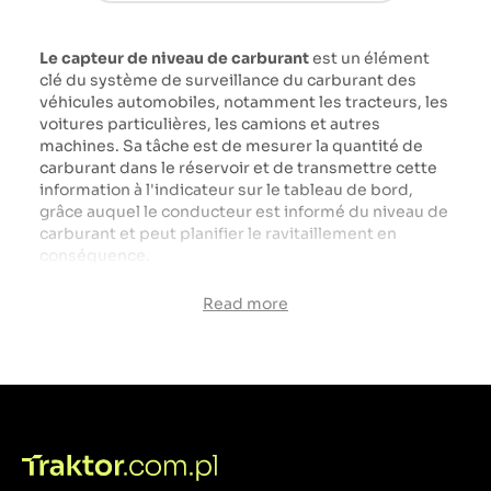
Le capteur de niveau de carburant
est un élément
clé du système de surveillance du carburant des
véhicules automobiles, notamment les tracteurs, les
voitures particulières, les camions et autres
machines. Sa tâche est de mesurer la quantité de
carburant dans le réservoir et de transmettre cette
information à l'indicateur sur le tableau de bord,
grâce auquel le conducteur est informé du niveau de
carburant et peut planifier le ravitaillement en
conséquence.
Le capteur du filtre à carburant
est un élément
Read more
important du système de carburant des véhicules,
notamment les tracteurs, les voitures particulières,
les camions et les machines agricoles et de
construction. Sa tâche principale est de surveiller
l'état du filtre à carburant et d'avertir le conducteur
de la nécessité de le remplacer ou des problèmes
liés à la contamination du carburant.