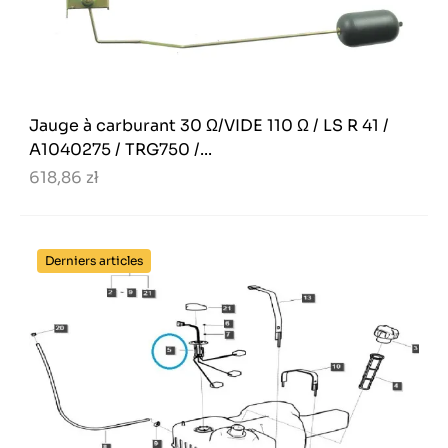
Jauge à carburant 30 Ω/VIDE 110 Ω / LS R 41 /
A1040275 / TRG750 /...
618,86 zł
Derniers articles