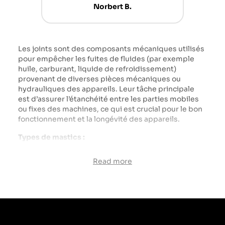
Norbert B.
Les joints sont des composants mécaniques utilisés
pour empêcher les fuites de fluides (par exemple
huile, carburant, liquide de refroidissement)
provenant de diverses pièces mécaniques ou
hydrauliques des appareils. Leur tâche principale
est d’assurer l’étanchéité entre les parties mobiles
ou fixes des machines, ce qui est crucial pour le bon
fonctionnement et la longévité des appareils.
Types de mastics :
Joints d'arbre : placés sur les arbres rotatifs des
Read more
roulements, des moteurs, des engrenages et autres
équipements mécaniques pour éviter les fuites
d'huile ou de graisse.
Joints annulaires : Utilisés dans les cylindres des
moteurs à combustion pour assurer l'étanchéité
entre le piston et la paroi du cylindre, ce qui est