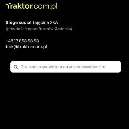
crucial pour l'efficacité du moteur.
Produits d'étanchéité plats : utilisés entre deux
surfaces planes pour éviter les fuites entre elles, par
exemple dans les joints de tuyaux ou dans les
Siège social
Tajęcina 2KA
boîtiers d'appareils.
Joints statiques et dynamiques : les joints statiques
(près de l'aéroport Rzeszów-Jasionka)
sont utilisés dans les zones où les pièces ne bougent
pas les unes par rapport aux autres, tandis que les
+48 17 858 58 58
joints dynamiques sont utilisés dans les zones où
bok@traktor.com.pl
une pièce se déplace par rapport à une autre (par
exemple, arbres, pistons).