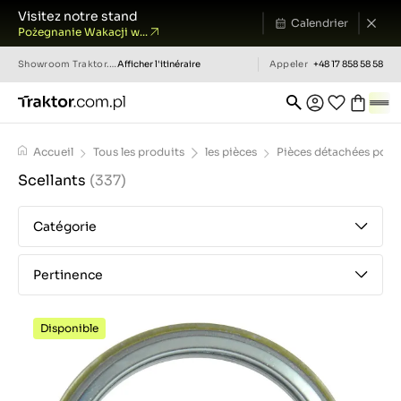
Visitez notre stand
Calendrier
Pożegnanie Wakacji w...
Showroom
Traktor.com.pl
Afficher l'itinéraire
Appeler
+48 17 858 58 58
Accueil
Tous les produits
les pièces
Pièces détachées pour 
Scellants
(337)
Catégorie
Pertinence
Disponible