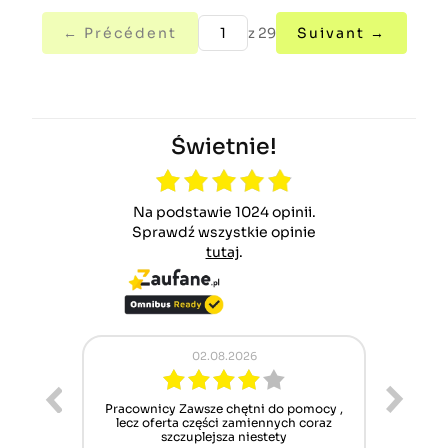
← Précédent
z 29
Suivant →
Świetnie!
Na podstawie 1024 opinii.
Sprawdź wszystkie opinie
tutaj
.
02.08.2026
ur cet
Pracownicy Zawsze chętni do pomocy ,
Alle
nt mais
lecz oferta części zamiennych coraz
sch
n'attend
szczuplejsza niestety