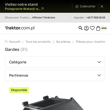
Visitez notre stand
Calendrier
Pożegnanie Wakacji w...
Showroom
Traktor.com.pl
Afficher l'itinéraire
Appeler
+48 17 858 58 58
Accueil
Tous les produits
les pièces
Pièces pour machines 
Gardes
(31)
Catégorie
Pertinence
Disponible