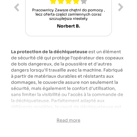
ur cet
Pracownicy Zawsze chętni do pomocy ,
Alle
nt mais
lecz oferta części zamiennych coraz
sch
n'attend
szczuplejsza niestety
Norbert B.
La protection de la déchiqueteuse
est un élément
de sécurité clé qui protège l'opérateur des copeaux
de bois dangereux, de la poussière et d'autres
dangers lorsqu'il travaille avec la machine. Fabriqué
à partir de matériaux durables et résistants aux
dommages, le couvercle assure non seulement la
sécurité, mais également le confort d'utilisation,
sans limiter la visibilité ou l'accès à la commande de
la déchiqueteuse. Parfaitement adapté aux
différents modèles, le capot de déchiqueteuse est
facile à installer et offre une protection
irremplaçable qui permet un déchiquetage de bois
Read more
efficace et sécuritaire dans toutes les conditions.