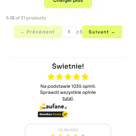
Charger plus
1-12
of 31 products
← Précédent
z 3
Suivant →
Świetnie!
Na podstawie 1035 opinii.
Sprawdź wszystkie opinie
tutaj
.
02.08.2026