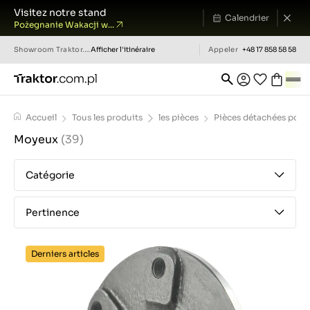
Visitez notre stand
Calendrier
Pożegnanie Wakacji w...
Showroom
Traktor.com.pl
Afficher l'itinéraire
Appeler
+48 17 858 58 58
Accueil
Tous les produits
les pièces
Pièces détachées pour 
Moyeux
(39)
Catégorie
Pertinence
Derniers articles