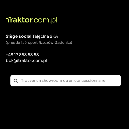
manière fluide et efficace autour de son axe.
Joints : Les joints protègent les roulements des
contaminants tels que la boue, la poussière et l’eau.
Boulons de montage : Le moyeu est fixé à l'essieu par
des boulons qui doivent être correctement serrés
pour assurer la sécurité et la stabilité de la roue.
Siège social
Tajęcina 2KA
Fonctions et importance :
(près de l'aéroport Rzeszów-Jasionka)
Transfert de charge : Le moyeu doit résister à des
+48 17 858 58 58
charges dynamiques élevées qui surviennent
bok@traktor.com.pl
lorsque le tracteur roule sur un terrain accidenté.
Assurer la stabilité : Un moyeu bien conçu assure la
stabilité des roues, ce qui est crucial pour le
fonctionnement sûr du tracteur.
Facilité d'entretien : les tracteurs doivent pouvoir
remplacer ou entretenir facilement le moyeu et ses
composants, minimisant ainsi les temps d'arrêt de la
machine.
Problèmes et maintenance :
Au fil du temps, le moyeu peut s'user, ce qui peut