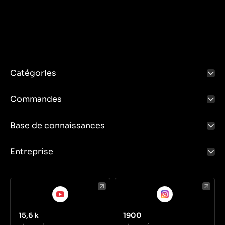
entraîner du jeu, du bruit ou des difficultés à faire
tourner la roue. Un entretien régulier, comme la
lubrification des roulements et la vérification de
l'état des joints, est essentiel pour garantir une
longue durée de vie du moyeu et un fonctionnement
sans problème du tracteur.
Catégories
Commandes
Base de connaissances
Entreprise
15,6 k
1900