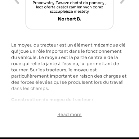
ur cet
Pracownicy Zawsze chętni do pomocy ,
Alle
nt mais
lecz oferta części zamiennych coraz
sch
n'attend
szczuplejsza niestety
Norbert B.
Le moyeu du tracteur est un élément mécanique clé
qui joue un rôle important dans le fonctionnement
du véhicule. Le moyeu est la partie centrale de la
roue qui relie la jante à l'essieu, lui permettant de
tourner. Sur les tracteurs, le moyeu est
particulièrement important en raison des charges et
des forces élevées qui se produisent lors du travail
dans les champs.
Construction du moyeu du tracteur :
Corps du moyeu : Il s'agit de la pièce principale,
Read more
généralement constituée d'un métal durable tel que
l'acier ou la fonte.
Roulements : À l’intérieur du moyeu se trouvent des
roulements qui permettent à la roue de tourner de