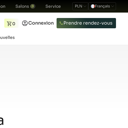
ion
Salons
Service
PLN
Français
3
Connexion
Prendre rendez-vous
0
uvelles
a