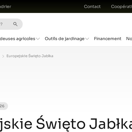
drier
Contact
Coopérat
deuses agricoles
Outils de jardinage
Financement
No
Europejskie Święto Jabłka
026
jskie Święto Jabłk