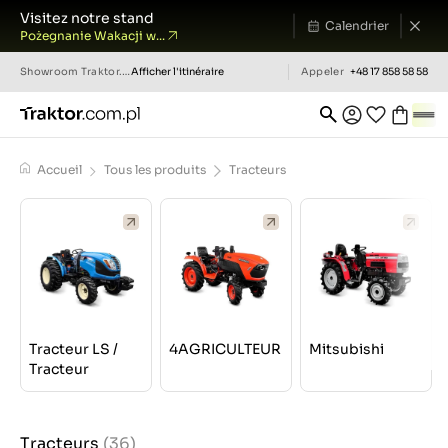
Visitez notre stand
Calendrier
Pożegnanie Wakacji w...
Showroom
Traktor.com.pl
Afficher l'itinéraire
Appeler
+48 17 858 58 58
Accueil
Tous les produits
Tracteurs
Tracteur LS /
4AGRICULTEUR
Mitsubishi
Tracteur
Tracteurs
(36)