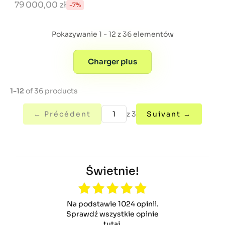
79 000,00 zł
-7%
Pokazywanie 1 - 12 z 36 elementów
Charger plus
1-12
of 36 products
← Précédent
z 3
Suivant →
Świetnie!
Na podstawie 1024 opinii.
Sprawdź wszystkie opinie
tutaj
.