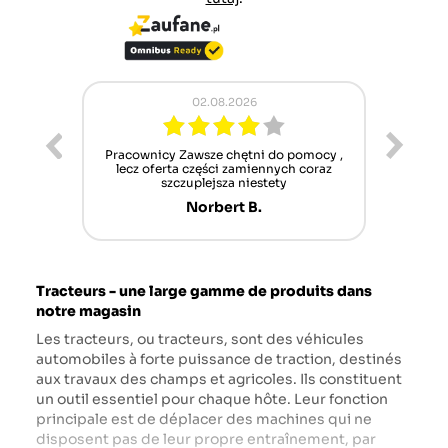
01.08.2026
mocy ,
Alles gut gelaufen, jederzeit wieder,
Wenn 
coraz
schönen Dank, Gruß aus Germany
/Schwarzwald Mamü
Martin M.
Tracteurs - une large gamme de produits dans
notre magasin
Les tracteurs, ou tracteurs, sont des véhicules
automobiles à forte puissance de traction, destinés
aux travaux des champs et agricoles. Ils constituent
un outil essentiel pour chaque hôte. Leur fonction
principale est de déplacer des machines qui ne
disposent pas de leur propre entraînement, par