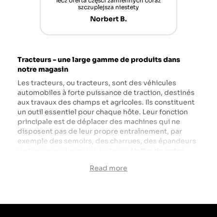
nt mais
lecz oferta części zamiennych coraz
sch
n'attend
szczuplejsza niestety
Norbert B.
Tracteurs - une large gamme de produits dans
notre magasin
Les tracteurs, ou tracteurs, sont des véhicules
automobiles à forte puissance de traction, destinés
aux travaux des champs et agricoles. Ils constituent
un outil essentiel pour chaque hôte. Leur fonction
principale est de déplacer des machines qui ne
disposent pas de leur propre entraînement, par
exemple des semoirs, des charrues, des épandeurs
de fumier ou des pulvérisateurs.
L'offre de notre
magasin comprend des tracteurs de grandes
Read more
marques japonaises, indiennes et américano-
canadiennes spécialisées dans la production de
machinerie agricole et industrielle.
Startrac
,
Kubota
,
Mitsubishi
,
Solis
et
Massey Ferguson
ne
sont que quelques-unes des excellentes marques