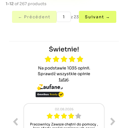
1-12
of 267 products
← Précédent
z 23
Suivant →
Świetnie!
Na podstawie 1035 opinii.
Sprawdź wszystkie opinie
tutaj
.
02.08.2026
ur cet
Pracownicy Zawsze chętni do pomocy ,
Alle