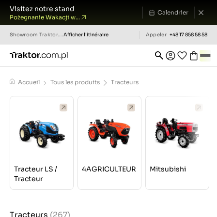
Visitez notre stand
Calendrier
Pożegnanie Wakacji w...
Showroom
Traktor.com.pl
Afficher l'itinéraire
Appeler
+48 17 858 58 58
Accueil
Tous les produits
Tracteurs
Tracteur LS /
4AGRICULTEUR
Mitsubishi
Tracteur
Tracteurs
(267)