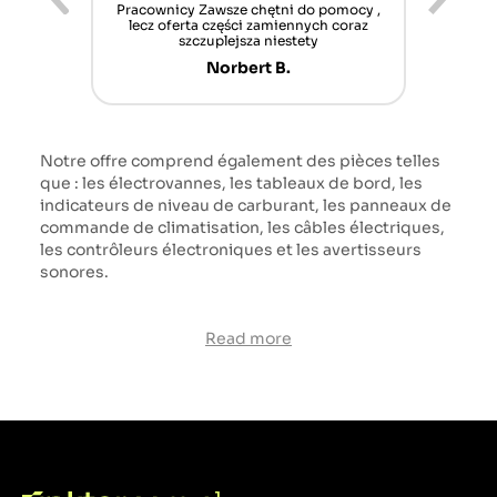
ur cet
Pracownicy Zawsze chętni do pomocy ,
Alle
nt mais
lecz oferta części zamiennych coraz
sch
n'attend
szczuplejsza niestety
Norbert B.
Notre offre comprend également des pièces telles
que : les électrovannes, les tableaux de bord, les
indicateurs de niveau de carburant, les panneaux de
commande de climatisation, les câbles électriques,
les contrôleurs électroniques et les avertisseurs
sonores.
Read more