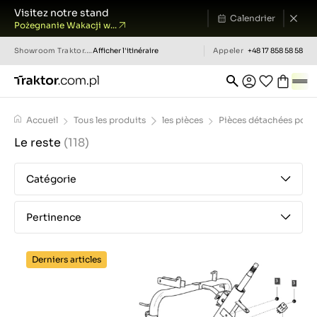
Visitez notre stand
Calendrier
Pożegnanie Wakacji w...
Showroom
Traktor.com.pl
Afficher l'itinéraire
Appeler
+48 17 858 58 58
Accueil
Tous les produits
les pièces
Pièces détachées pour 
Le reste
(118)
Catégorie
Pertinence
Derniers articles