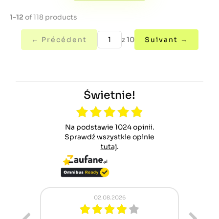
1-12
of 118 products
← Précédent
z 10
Suivant →
Świetnie!
Na podstawie 1024 opinii.
Sprawdź wszystkie opinie
tutaj
.
02.08.2026