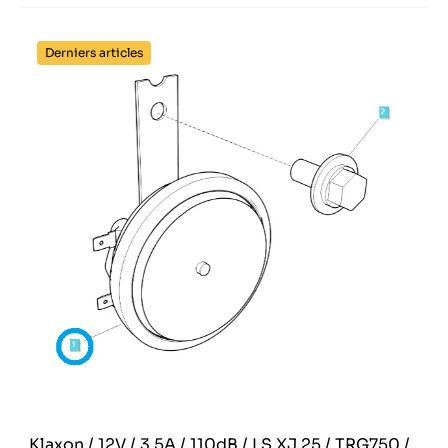
Derniers articles
Klaxon / 12V / 3,5A / 110dB / LS XJ 25 / TRG750 /