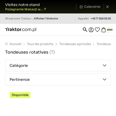
Visitez notre stand
Calendrier
Pożegnanie Wakacji w...
Showroom
Traktor.com.pl
Afficher l'itinéraire
Appeler
+48 17 858 58 58
Accueil
Tous les produits
Tondeuses agricoles
Tondeuses r
Tondeuses rotatives
(7)
Catégorie
Pertinence
Disponible