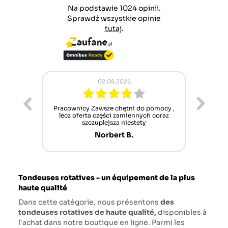
Na podstawie 1024 opinii.
Sprawdź wszystkie opinie
tutaj
.
02.08.2026
ur cet
Pracownicy Zawsze chętni do pomocy ,
Alle
nt mais
lecz oferta części zamiennych coraz
sch
n'attend
szczuplejsza niestety
Norbert B.
Tondeuses rotatives - un équipement de la plus
haute qualité
Dans cette catégorie, nous présentons
des
tondeuses rotatives de haute qualité,
disponibles à
l'achat dans notre boutique en ligne. Parmi les