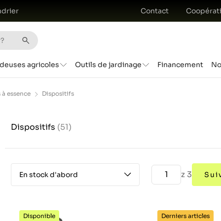
drier
Contact
Coopérat
deuses agricoles
Outils de jardinage
Financement
No
 à essence
Dispositifs
Dispositifs
(51)
z 3
En stock d'abord
Sui
Disponible
Derniers articles