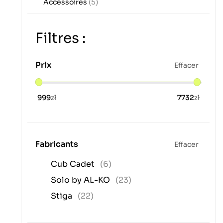
Accessoires
(5)
Filtres :
Prix
Effacer
999
zł
7732
zł
Fabricants
Effacer
Cub Cadet
(6)
Solo by AL-KO
(23)
Stiga
(22)