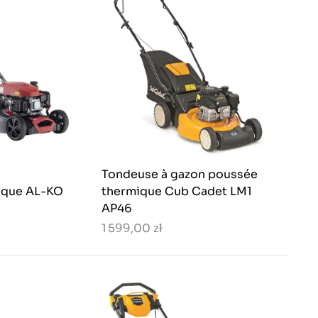
Tondeuse à gazon poussée
ique AL-KO
thermique Cub Cadet LM1
AP46
1 599,00 zł