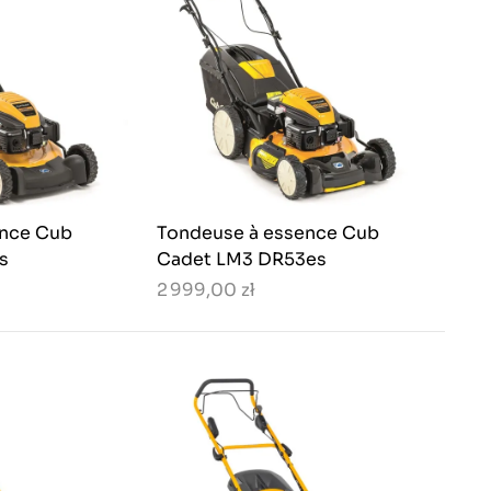
ence Cub
Tondeuse à essence Cub
s
Cadet LM3 DR53es
2 999,00 zł