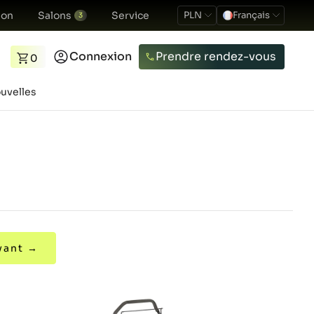
ion
Salons
Service
PLN
Français
3
Connexion
Prendre rendez-vous
0
uvelles
vant →