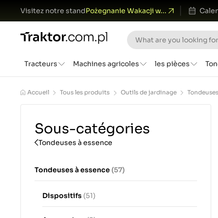
Visitez notre stand
Pożegnanie Wakacji w...
Calen
Tracteurs
Machines agricoles
les pièces
Ton
Accueil
Tous les produits
Outils de jardinage
Tondeuses
Sous-catégories
Tondeuses à essence
Tondeuses à essence
(57)
Dispositifs
(51)