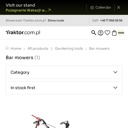
Visit our stand
Calendar
Pożegnanie Wakacji w...
Showroom
Traktor.com.pl
Show route
Call
+48 17 858 58 58
Home
All products
Gardening tools
Bar mowers
Bar mowers
(1)
Category
In stock first