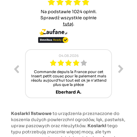
Na podstawie 1024 opinii.
Sprawdź wszystkie opinie
tutaj
.
04.08.2026
02.08.2026
depuis la France pour cet
Pracownicy Zawsze chętni do pomo
 couac pour le paiement mais
lecz oferta części zamiennych co
rd'hui tout est ok je n'attend
szczuplejsza niestety
plus que la pièce
Norbert B.
Eberhard A.
Kosiarki listwowe
to urządzenia przeznaczone do
koszenia dużych powierzchni ogrodów, łąk, pastwisk,
upraw paszowych oraz nieużytków.
Kosiarki
tego
typu potrzebują znacznie więcej mocy, ale tym