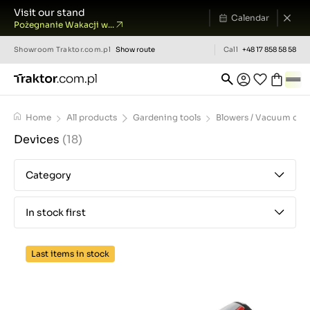
Visit our stand
Calendar
Pożegnanie Wakacji w...
Showroom
Traktor.com.pl
Show route
Call
+48 17 858 58 58
Home
All products
Gardening tools
Blowers / Vacuum clea
Devices
(18)
Category
In stock first
Last items in stock