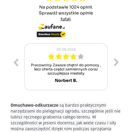
Na podstawie 1024 opinii.
Sprawdź wszystkie opinie
tutaj
.
02.08.2026
ur cet
Pracownicy Zawsze chętni do pomocy ,
Alle
nt mais
lecz oferta części zamiennych coraz
sch
n'attend
szczuplejsza niestety
Norbert B.
Dmuchawo-odkurzacze
są bardzo praktycznymi
narzędziami do pielęgnacji ogrodu, szczególnie jeśli nie
lubisz ręcznego grabienia całego terenu. W
szczególności w jesieni docenisz, jak wiele czasu i siły
można zaoszczędzić dzięki nim podczas sprzątania