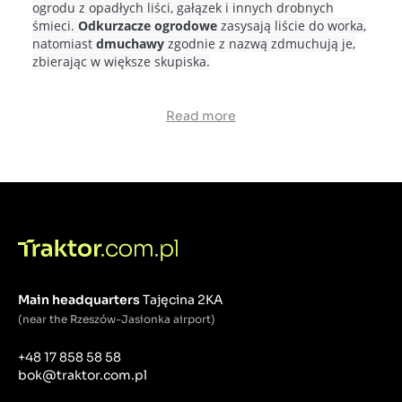
ogrodu z opadłych liści, gałązek i innych drobnych
śmieci.
Odkurzacze ogrodowe
zasysają liście do worka,
natomiast
dmuchawy
zgodnie z nazwą zdmuchują je,
zbierając w większe skupiska.
Read more
Main headquarters
Tajęcina 2KA
(near the Rzeszów-Jasionka airport)
+48 17 858 58 58
bok@traktor.com.pl