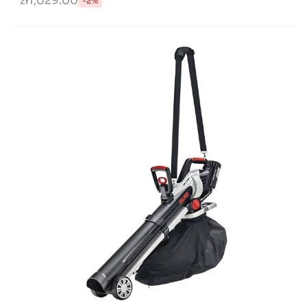
zł1,029.00
-2%