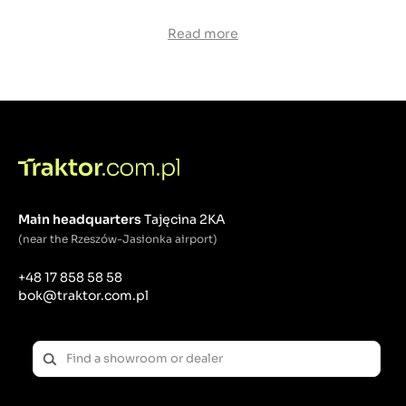
selekcji i zamieściliśmy w naszej ofercie te
wytrzymałe, solidne i produkowane przez
Read more
sprawdzone marki. Dokonując wyboru idealnej
pilarki dla Twojego ogrodu zacznij przede wszystkim
od tego, w jaki sposób ma być ona napędzana.
W
naszym sklepie znajdziesz piły spalinowe,
elektryczne i akumulatorowe.
Main headquarters
Tajęcina 2KA
(near the Rzeszów-Jasionka airport)
+48 17 858 58 58
bok@traktor.com.pl