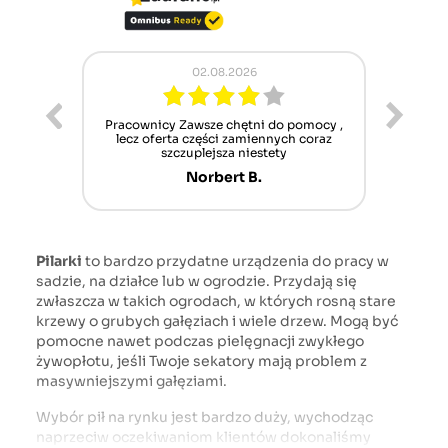
02.08.2026
ur cet
Pracownicy Zawsze chętni do pomocy ,
Alle
nt mais
lecz oferta części zamiennych coraz
sch
n'attend
szczuplejsza niestety
Norbert B.
Pilarki
to bardzo przydatne urządzenia do pracy w
sadzie, na działce lub w ogrodzie. Przydają się
zwłaszcza w takich ogrodach, w których rosną stare
krzewy o grubych gałęziach i wiele drzew. Mogą być
pomocne nawet podczas pielęgnacji zwykłego
żywopłotu, jeśli Twoje sekatory mają problem z
masywniejszymi gałęziami.
Wybór pił na rynku jest bardzo duży, wychodząc
naprzeciw oczekiwaniom klientów dokonaliśmy