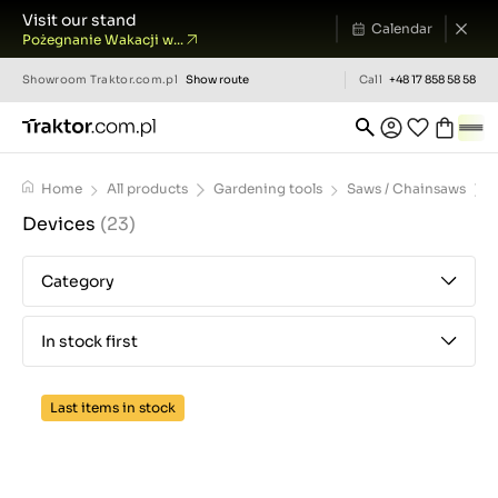
Visit our stand
Calendar
Pożegnanie Wakacji w...
Showroom
Traktor.com.pl
Show route
Call
+48 17 858 58 58
Home
All products
Gardening tools
Saws / Chainsaws
Devices
(23)
Category
In stock first
Last items in stock