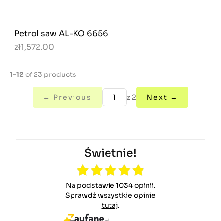
Petrol saw AL-KO 6656
zł1,572.00
1-12
of 23 products
← Previous
z 2
Next →
Świetnie!
Na podstawie 1034 opinii.
Sprawdź wszystkie opinie
tutaj
.