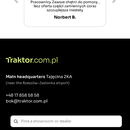
ur cet
Pracownicy Zawsze chętni do pomocy ,
Alle
nt mais
lecz oferta części zamiennych coraz
sch
n'attend
szczuplejsza niestety
Norbert B.
Main headquarters
Tajęcina 2KA
(near the Rzeszów-Jasionka airport)
+48 17 858 58 58
bok@traktor.com.pl