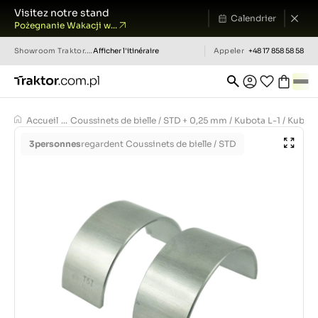
Visitez notre stand
Calendrier
Pożegnanie Wakacji w...
Showroom
Traktor.com.pl
Afficher l'itinéraire
Appeler
+48 17 858 58 58
Accueil
...
Coussinets de bielle / STD + 0,25 mm / Kubota L-1 / Kubo
3
personnes
regardent Coussinets de bielle / STD