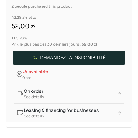
2 people purchased this product
42,28 zł
netto
52,00 zł
TTC 23%
Prix le plus bas des 30 derniers jours :
52,00 zł
DEMANDEZ LA DISPONIBILITÉ
Unavailable
0 pcs
On order
See details
Leasing & financing for businesses
See details