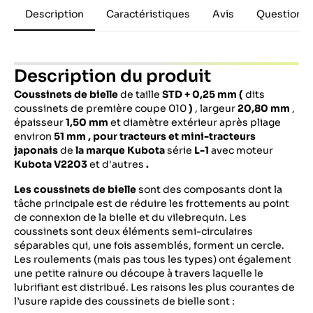
Description
Caractéristiques
Avis
Questions 
Description du produit
Coussinets de bielle
de taille
STD + 0,25 mm (
dits
coussinets de première coupe 010
)
, largeur
20,80 mm
,
épaisseur
1,50 mm
et diamètre extérieur après pliage
environ
51 mm
, pour tracteurs et mini-tracteurs
japonais
de
la marque Kubota
série
L-1
avec moteur
Kubota V2203
et d'autres
.
Les coussinets de bielle
sont des composants dont la
tâche principale est de réduire les frottements au point
de connexion de la bielle et du vilebrequin. Les
coussinets sont deux éléments semi-circulaires
séparables qui, une fois assemblés, forment un cercle.
Les roulements (mais pas tous les types) ont également
une petite rainure ou découpe à travers laquelle le
lubrifiant est distribué. Les raisons les plus courantes de
l’usure rapide des coussinets de bielle sont :