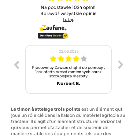
Na podstawie 1024 opinii.
Sprawdź wszystkie opinie
tutaj
.
02.08.2026
ur cet
Pracownicy Zawsze chętni do pomocy ,
Alle
nt mais
lecz oferta części zamiennych coraz
sch
n'attend
szczuplejsza niestety
Norbert B.
Le timon à attelage trois points
est un élément qui
joue un rôle clé dans la liaison du matériel agricole au
tracteur. Il s'agit d'un élément structurel horizontal
qui vous permet d'attacher et de soutenir de
manière stable des équipements tels que des