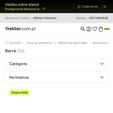
Visitez notre stand
Calendrier
Pożegnanie Wakacji w...
Showroom
Traktor.com.pl
Afficher l'itinéraire
Appeler
+48 17 858 58 58
Accueil
Tous les produits
Machines agricoles
Accessoires
Barre
(14)
Catégorie
Pertinence
Disponible