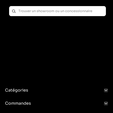
Stabilisation et durabilité :
La barre d'attelage répartit les charges associées au
remorquage, augmentant ainsi la stabilité de la
connexion et réduisant les contraintes sur le châssis
du véhicule.
Cela permet de remorquer efficacement et en toute
sécurité des charges plus lourdes, sans risque
d'endommager le véhicule ou la remorque.
Régulation et adaptation :
Dans certaines versions, le timon peut être réglé, ce
qui vous permet d'ajuster la hauteur d'attelage à
différents types de remorques et de machines.
Il peut également vous permettre de modifier
l'angle, ce qui est utile dans des conditions de
terrain difficiles.
Catégories
Prise en charge de systèmes supplémentaires :
Le timon est souvent équipé de poignées ou de
Commandes
fixations pour les câbles hydrauliques et électriques
nécessaires au fonctionnement des remorques