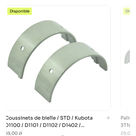
Disponible
Dispo
Coussinets de bielle / STD / Kubota
Palier
D1100 / D1101 / D1102 / D1402 /...
3TNE8
69,00 zł
29,00 z