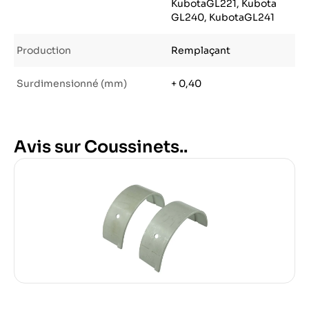
KubotaGL221, Kubota
GL240, KubotaGL241
Production
Remplaçant
Surdimensionné (mm)
+ 0,40
Avis sur Coussinets..