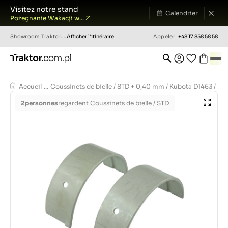
Visitez notre stand
Calendrier
Pożegnanie Wakacji w...
Showroom
Traktor.com.pl
Afficher l'itinéraire
Appeler
+48 17 858 58 58
Accueil
...
Coussinets de bielle / STD + 0,40 mm / Kubota D1463 / Ku
2
personnes
regardent Coussinets de bielle / STD