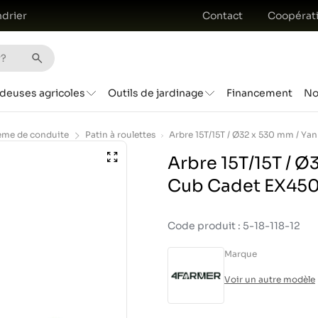
drier
Contact
Coopérat
deuses agricoles
Outils de jardinage
Financement
No
ème de conduite
Patin à roulettes
Arbre 15T/15T / Ø
Cub Cadet EX450 
Code produit : 5-18-118-12
Marque
Voir un autre modèle