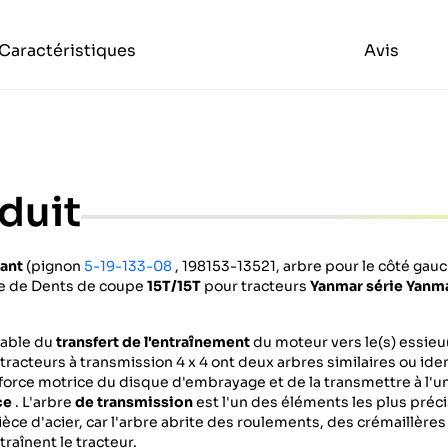
Caractéristiques
Avis
duit
vant
(pignon
5-19-133-08
, 198153-13521, arbre pour le côté gau
e de Dents de coupe
15T/15T
pour tracteurs
Yanmar
série Yanma
sable du
transfert de l'entraînement
du moteur vers le(s) essieu
s tracteurs à transmission 4 x 4 ont deux arbres similaires ou ide
a force motrice du disque d'embrayage et de la transmettre à l'u
ce
. L'arbre
de transmission
est l'un des éléments les plus préc
èce d'acier, car l'arbre abrite des roulements, des crémaillères
aînent le tracteur.