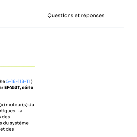
Questions et réponses
che
5-18-118-11
)
r EF453T, série
(x) moteur(s) du
ntiques. La
n des
is du système
 et des