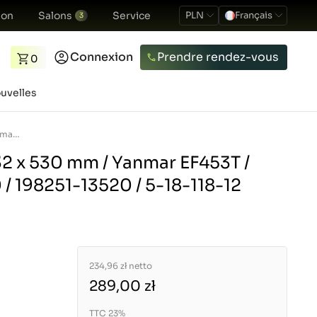
ion
Salons
Service
PLN
Français
3
Connexion
Prendre rendez-vous
0
uvelles
Arbre 15T/15T / Ø32 x 530 mm / Yanmar EF453T / Cub Cadet EX450 / 198251-13520 / 5-18-118-12
32 x 530 mm / Yanmar EF453T /
/ 198251-13520 / 5-18-118-12
234,96 zł
netto
289,00 zł
TTC 23%