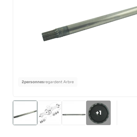
2
personnes
regardent Arbre
+1