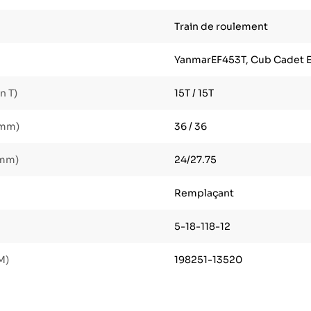
Train de roulement
YanmarEF453T, Cub Cadet 
n T)
15T / 15T
(mm)
36 / 36
(mm)
24/27.75
Remplaçant
5-18-118-12
M)
198251-13520