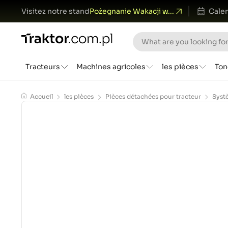
Visitez notre stand
Pożegnanie Wakacji w...
Calen
Tracteurs
Machines agricoles
les pièces
Ton
Accueil
les pièces
Pièces détachées pour tracteur
Syst