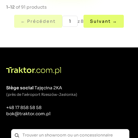
1-12
of 91 products
← Précédent
z 8
Suivant →
Siège social
Tajęcina 2KA
(près de l'aéroport Rzeszów-Jasionka)
+48 17 858 58 58
bok@traktor.com.pl