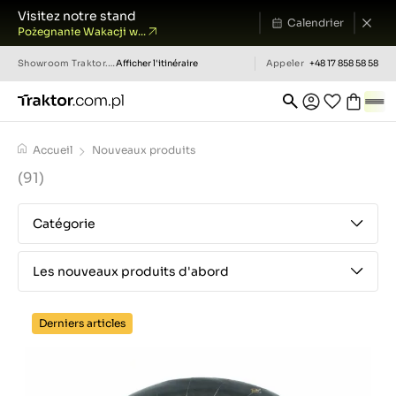
Visitez notre stand
Calendrier
Pożegnanie Wakacji w...
Showroom
Traktor.com.pl
Afficher l'itinéraire
Appeler
+48 17 858 58 58
Accueil
Nouveaux produits
(91)
Catégorie
Les nouveaux produits d'abord
Derniers articles